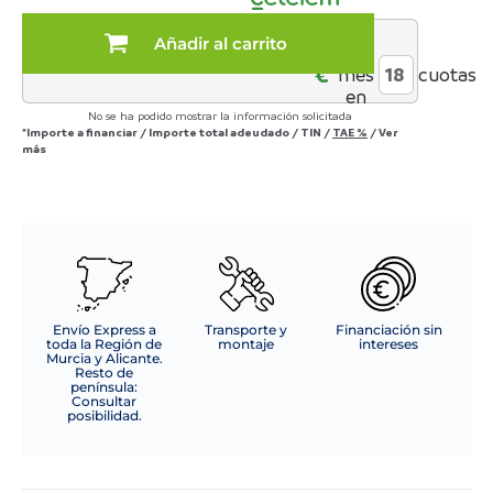
MOD.
ZENIT
Añadir al carrito
al
120*190
€*
mes
cuotas
cantidad
en
No se ha podido mostrar la información solicitada
*Importe a financiar
/
Importe total adeudado
/
TIN
/
TAE
%
/
Ver
más
Envío Express a
Transporte y
Financiación sin
toda la Región de
montaje
intereses
Murcia y Alicante.
Resto de
península:
Consultar
posibilidad.