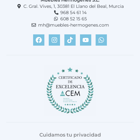
Muebles Hermogenes S.L.
C. Gral. Vives, 1, 30381 El Llano del Beal, Murcia
968 54 61 14
608 52 15 65
mh@muebles-hermogenes.com
F
I
T
Y
W
a
n
i
o
h
c
s
k
u
a
e
t
t
t
t
b
a
o
u
s
o
g
k
b
a
o
r
e
p
k
a
p
m
Cuidamos tu privacidad