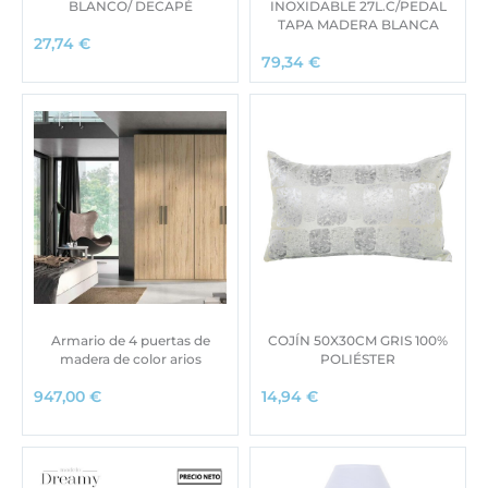
BLANCO/ DECAPÉ
INOXIDABLE 27L.C/PEDAL
TAPA MADERA BLANCA
27,74
€
79,34
€
Armario de 4 puertas de
COJÍN 50X30CM GRIS 100%
madera de color arios
POLIÉSTER
947,00
€
14,94
€