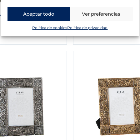
Aceptar todo
Ver preferencias
METAL PLATEADO DECO.
JOYERO METAL DORADO
8,39
€
Política de cookies
Política de privacidad