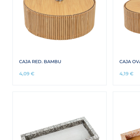
CAJA RED. BAMBU
CAJA O
4,09
€
4,19
€