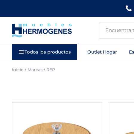
Ir
al
contenido
Search
...
Todos los productos
Outlet Hogar
E
Inicio
/ Marcas / REP