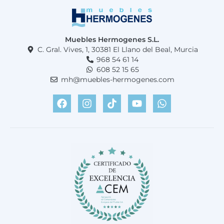
Muebles Hermogenes S.L.
C. Gral. Vives, 1, 30381 El Llano del Beal, Murcia
968 54 61 14
608 52 15 65
mh@muebles-hermogenes.com
F
I
T
Y
W
a
n
i
o
h
c
s
k
u
a
e
t
t
t
t
b
a
o
u
s
o
g
k
b
a
o
r
e
p
k
a
p
m