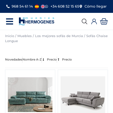
Ir
968 54 61 14
+34 608 52 15 65
Cómo llegar
al
contenido
Car
Inicio
/
Muebles
/
Los mejores sofás de Murcia
/ Sofás Chaise
Longue
Novedades
Nombre A-Z
Precio
Precio