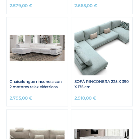
2.579,00
€
2.665,00
€
Chaiselongue rinconera con
SOFÁ RINCONERA 225 X 390
2 motores relax eléctricos
X 175 cm
2.795,00
€
2.910,00
€