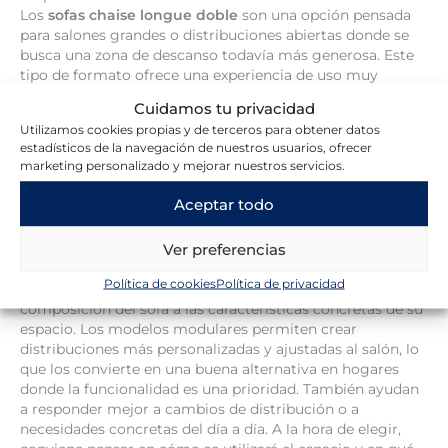
Los
sofas chaise longue doble
son una opción pensada
para salones grandes o distribuciones abiertas donde se
busca una zona de descanso todavía más generosa. Este
tipo de formato ofrece una experiencia de uso muy
amplia y puede resultar ideal para hogares donde el sofá
Cuidamos tu privacidad
se convierte en el centro de la vida diaria. Antes de
Utilizamos cookies propias y de terceros para obtener datos
decidirte por una opción así, conviene estudiar bien la
estadísticos de la navegación de nuestros usuarios, ofrecer
planta del salón, el espacio libre de paso y el impacto
marketing personalizado y mejorar nuestros servicios.
visual del conjunto. Son modelos que requieren amplitud,
pero bien integrados pueden aportar una gran sensación
Aceptar todo
de confort, orden y presencia.
Ver preferencias
Chaise lango modular: versatilidad para adaptar tu salón
El
chaise lango modular
es una opción muy interesante
Política de cookies
Política de privacidad
para quienes buscan flexibilidad y quieren adaptar la
composición del sofá a las características concretas de su
espacio. Los modelos modulares permiten crear
distribuciones más personalizadas y ajustadas al salón, lo
que los convierte en una buena alternativa en hogares
donde la funcionalidad es una prioridad. También ayudan
a responder mejor a cambios de distribución o a
necesidades concretas del día a día. A la hora de elegir,