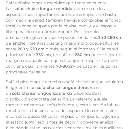
Sofás chaise longue medidas: qué tener en cuenta
Las
sofas chaise longue medidas
son uno de los
aspectos más importantes antes de comprar. No basta
con medir la pared; también hay que comprobar el fondo
total, la zona ocupada por la chaise longue y el espacio
libre para circular cómodamente. Por ejemplo,
un chaise longue compacto puede rondar los
240-260 cm
de ancho
, mientras que uno más amplio puede situarse
entre
280 y 320 cm
o más, según el formato. Si la pared
principal mide
350 cm
, un sofá de
280 cm
puede dejar un
margen razonable para que el conjunto respire. También
conviene dejar al menos
70-80 cm
de paso en las zonas
principales del salón.
Sofá chaise longue derecha o sofá chaise longue izquierda
Elegir entre un
sofa chaise longue derecha
o
un
sofa chaise longue izquierda
depende de la
distribución concreta del salón. La referencia suele
tomarse mirando el sofá de frente, y esta elección influye
mucho en la funcionalidad del espacio. Una orientación
incorrecta puede dificultar el paso o romper la lógica de
la estancia. Por eso, antes de decidir, conviene analizar
bien dónde están las puertas, ventanas, muebles auxiliares