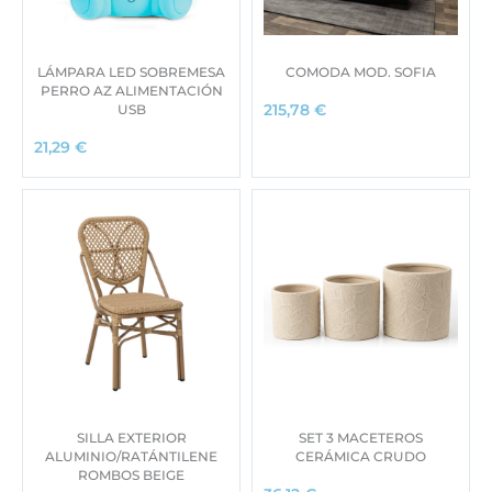
i
a
n
l
a
e
LÁMPARA LED SOBREMESA
COMODA MOD. SOFIA
l
s
PERRO AZ ALIMENTACIÓN
e
:
USB
215,78
€
r
1
21,29
€
a
5
:
5
1
,
8
0
6
0
,
0
€
0
.
€
.
SILLA EXTERIOR
SET 3 MACETEROS
ALUMINIO/RATÁNTILENE
CERÁMICA CRUDO
ROMBOS BEIGE