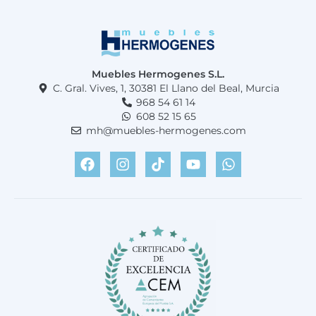
Muebles Hermogenes S.L.
C. Gral. Vives, 1, 30381 El Llano del Beal, Murcia
968 54 61 14
608 52 15 65
mh@muebles-hermogenes.com
F
I
T
Y
W
a
n
i
o
h
c
s
k
u
a
e
t
t
t
t
b
a
o
u
s
o
g
k
b
a
o
r
e
p
k
a
p
m