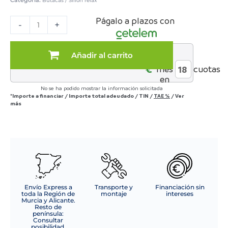
Categoría:
Butacas / Sillón relax
SILLON
Págalo a plazos con
NAPOLES
-
+
RELAX
MANUAL
C/
Añadir al carrito
al
MARRON
€*
mes
cuotas
NUEVA
en
TELA
No se ha podido mostrar la información solicitada
cantidad
*Importe a financiar
/
Importe total adeudado
/
TIN
/
TAE
%
/
Ver
más
Envío Express a
Transporte y
Financiación sin
toda la Región de
montaje
intereses
Murcia y Alicante.
Resto de
península:
Consultar
posibilidad.