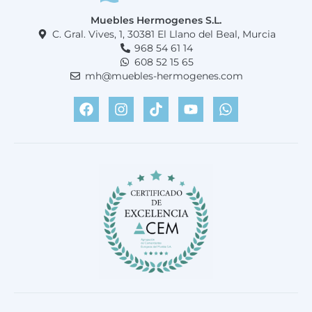
Muebles Hermogenes S.L.
C. Gral. Vives, 1, 30381 El Llano del Beal, Murcia
968 54 61 14
608 52 15 65
mh@muebles-hermogenes.com
F
I
T
Y
W
a
n
i
o
h
c
s
k
u
a
e
t
t
t
t
b
a
o
u
s
o
g
k
b
a
o
r
e
p
k
a
p
m