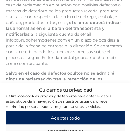
caso de reclamación en relación con posibles defectos o
marcas de deterioro de los productos (avería, producto
que falta con respecto a la orden de entrega, embalaje
dañado, productos rotos, etc.),
el cliente deberá indicar
las anomalías en el albarán del transportista y
notificarlas
a la siguiente cuenta de eMail
info@Grupohermogenes.com en un plazo de dos días a
partir de la fecha de entrega a la dirección. Se contestará
con un recibí dando instrucciones precisas sobre el
proceso a seguir. Es fundamental guardar dicho recibí
como comprobante.
Salvo en el caso de defectos ocultos no se admitirá
ninguna reclamación tras la recepción de los
productos por parte del cliente si éste no ha seguido el
Cuidamos tu privacidad
procedimiento detallado anteriormente.
Utilizamos cookies propias y de terceros para obtener datos
El cliente no deberá tirar nunca el embalaje de los
estadísticos de la navegación de nuestros usuarios, ofrecer
productos hasta comprobar que se encuentran en
marketing personalizado y mejorar nuestros servicios.
perfecto estado y verificar que todos los productos
Aceptar todo
coinciden con los que pidió.
9. DEVOLUCIONES
Ver preferencias