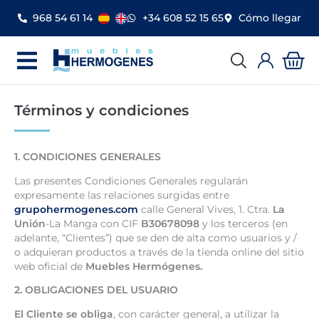
Ir
968 54 61 14
+34 608 52 15 65
Cómo llegar
al
contenido
Car
Términos y condiciones
1. CONDICIONES GENERALES
Las presentes Condiciones Generales regularán
expresamente las relaciones surgidas entre
grupohermogenes.com
calle General Vives, 1. Ctra.
La
Unión
-La Manga con CIF
B30678098
y los terceros (en
adelante, “Clientes”) que se den de alta como usuarios y /
o adquieran productos a través de la tienda online del sitio
web oficial de
Muebles Hermógenes.
2. OBLIGACIONES DEL USUARIO
El Cliente se obliga
, con carácter general, a utilizar la