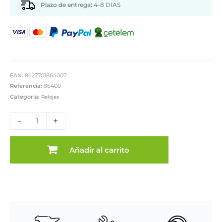
Plazo de entrega:
4-8 DIAS
EAN:
8427701864007
Referencia:
86400
Categoría:
Relojes
RELOJ
PARED
-
+
25,5CM
ALUMINIO
cantidad
Añadir al carrito