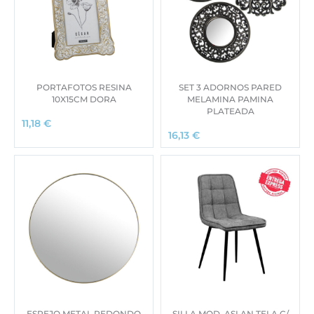
PORTAFOTOS RESINA
SET 3 ADORNOS PARED
10X15CM DORA
MELAMINA PAMINA
PLATEADA
11,18
€
16,13
€
ESPEJO METAL REDONDO
SILLA MOD. ASLAN TELA C/