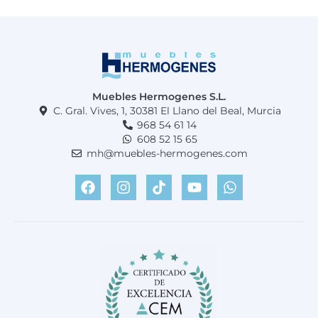
Muebles Hermogenes S.L.
C. Gral. Vives, 1, 30381 El Llano del Beal, Murcia
968 54 61 14
608 52 15 65
mh@muebles-hermogenes.com
F
I
T
Y
W
a
n
i
o
h
c
s
k
u
a
e
t
t
t
t
b
a
o
u
s
o
g
k
b
a
o
r
e
p
k
a
p
m