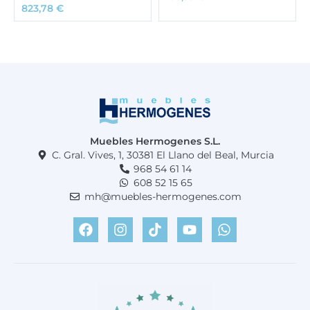
823,78
€
Muebles Hermogenes S.L.
C. Gral. Vives, 1, 30381 El Llano del Beal, Murcia
968 54 61 14
608 52 15 65
mh@muebles-hermogenes.com
F
I
T
Y
W
a
n
i
o
h
c
s
k
u
a
e
t
t
t
t
b
a
o
u
s
o
g
k
b
a
o
r
e
p
k
a
p