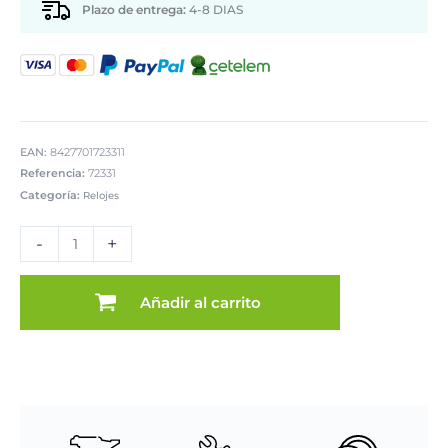
Plazo de entrega:
4-8 DIAS
EAN:
8427701723311
Referencia:
72331
Categoría:
Relojes
RELOJ
SOBREMESA
-
+
METAL/MADERA
cantidad
Añadir al carrito