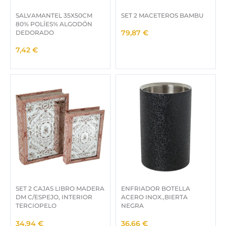
i
a
SALVAMANTEL 35X50CM
SET 2 MACETEROS BAMBU
n
l
80% POLÍES% ALGODÓN
a
e
DEDORADO
79,87
€
l
s
7,42
€
e
:
r
9
a
9
:
,
1
0
3
0
5
,
€
0
.
0
€
.
SET 2 CAJAS LIBRO MADERA
ENFRIADOR BOTELLA
DM C/ESPEJO, INTERIOR
ACERO INOX.,BIERTA
TERCIOPELO
NEGRA
34,94
€
36,66
€