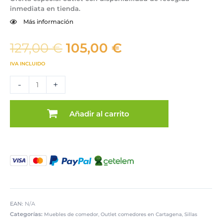
inmediata en tienda.
Más información
El
El
127,00
€
105,00
€
precio
precio
IVA INCLUIDO
original
actual
Pack
era:
es:
-
+
4
127,00 €.
105,00 €.
sillas
de
Añadir al carrito
comedor
color
mostaza
outlet
cantidad
EAN:
N/A
Categorías:
,
,
Muebles de comedor
Outlet comedores en Cartagena
Sillas