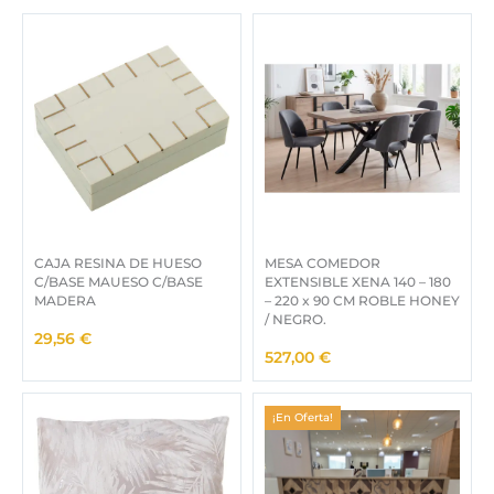
.
0
0
0
7
7
€
,
.
0
0
€
.
CAJA RESINA DE HUESO
MESA COMEDOR
C/BASE MAUESO C/BASE
EXTENSIBLE XENA 140 – 180
MADERA
– 220 x 90 CM ROBLE HONEY
/ NEGRO.
29,56
€
527,00
€
¡En Oferta!