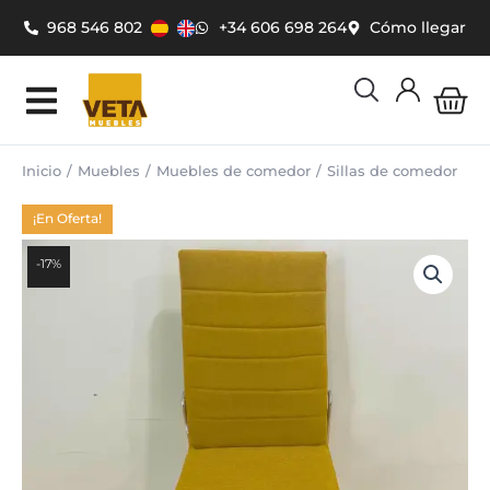
Ir
968 546 802
+34 606 698 264
Cómo llegar
al
contenido
Car
Inicio
Muebles
Muebles de comedor
Sillas de comedor
¡En Oferta!
-17%