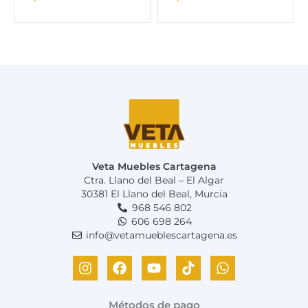
Veta Muebles Cartagena
Ctra. Llano del Beal – El Algar
30381 El Llano del Beal, Murcia
968 546 802
606 698 264
info@vetamueblescartagena.es
I
F
Y
T
W
n
a
o
i
h
s
c
u
k
a
t
e
t
t
t
Métodos de pago