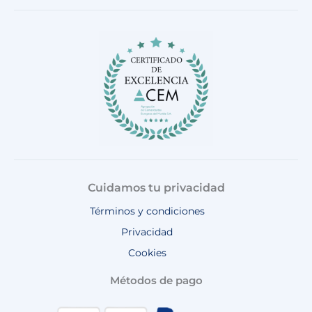
e
t
t
t
t
b
a
o
u
s
o
g
k
b
a
o
r
e
p
k
a
p
m
Cuidamos tu privacidad
Términos y condiciones
Privacidad
Cookies
Métodos de pago