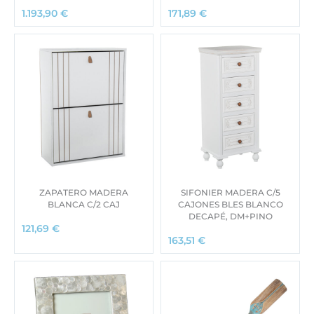
1.193,90
€
171,89
€
ZAPATERO MADERA
SIFONIER MADERA C/5
BLANCA C/2 CAJ
CAJONES BLES BLANCO
DECAPÉ, DM+PINO
121,69
€
163,51
€