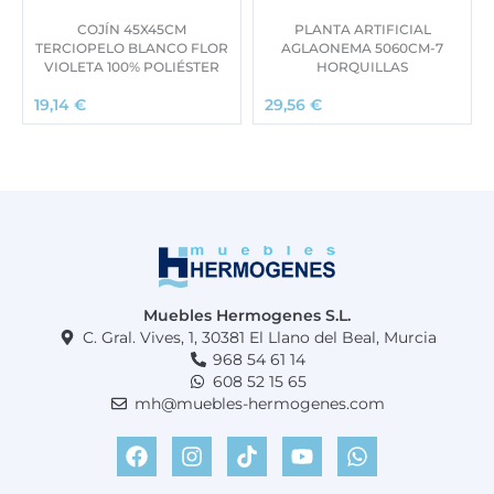
COJÍN 45X45CM
PLANTA ARTIFICIAL
TERCIOPELO BLANCO FLOR
AGLAONEMA 5060CM-7
VIOLETA 100% POLIÉSTER
HORQUILLAS
19,14
€
29,56
€
Muebles Hermogenes S.L.
C. Gral. Vives, 1, 30381 El Llano del Beal, Murcia
968 54 61 14
608 52 15 65
mh@muebles-hermogenes.com
F
I
T
Y
W
a
n
i
o
h
c
s
k
u
a