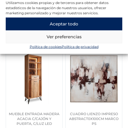
Utilizamos cookies propias y de terceros para obtener datos
a
e
a
e
estadísticos de la navegación de nuestros usuarios, ofrecer
l
s
l
s
marketing personalizado y mejorar nuestros servicios.
e
:
e
:
r
1
r
5
Aceptar todo
a
9
a
7
:
9
:
0
Novedades en la tienda
Ver preferencias
5
,
8
,
3
0
2
0
Política de cookies
Política de privacidad
6
0
6
0
,
,
0
€
0
€
0
.
0
.
€
€
.
.
MUEBLE ENTRADA MADERA
CUADRO LIENZO IMPRESO
ACACIA C/CAJÓN Y
ABSTRACT0X100CM MARCO
PUERTA, C/LUZ LED
PS