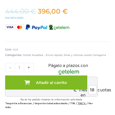
El
El
444,00
€
396,00
€
precio
precio
IVA INCLUIDO
original
actual
era:
es:
444,00 €.
396,00 €.
EAN:
N/A
Categorías:
,
Outlet Muebles - Envío rápido
Sillas y sillones outlet Cartagena
Pack
Págalo a plazos con
de
-
+
4
sillas
lacadas
Añadir al carrito
al
blancas
€*
mes
cuotas
con
en
tapizado
No se ha podido mostrar la información solicitada
negro
*Importe a financiar
/
Importe total adeudado
/
TIN
/
TAE
%
/
Ver
outlet
más
cantidad