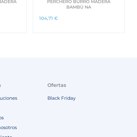
MADERA
PERCHERO BURRO MADERA
BAMBÚ NA
104,71
€
n
Ofertas
luciones
Black Friday
os
nosotros