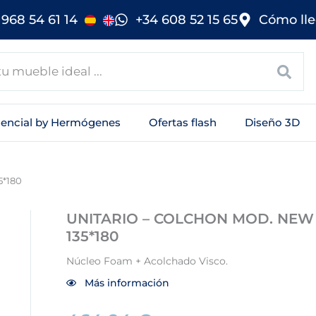
968 54 61 14
+34 608 52 15 65
Cómo lle
sencial by Hermógenes
Ofertas flash
Diseño 3D
*180
UNITARIO – COLCHON MOD. NEW
135*180
Núcleo Foam + Acolchado Visco.
Más información