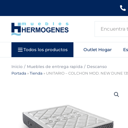
Ir
al
contenido
Search
...
Todos los productos
Outlet Hogar
E
Inicio
Muebles de entrega rapida
Descanso
Portada
»
Tienda
»
UNITARIO – COLCHON MOD. NEW DUNE 135