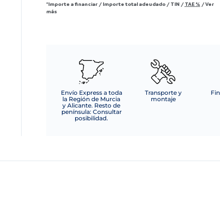
*Importe a financiar
/
Importe total adeudado
/
TIN
/
TAE
%
/
Ver
más
Envío Express a toda
Transporte y
Fin
la Región de Murcia
montaje
y Alicante. Resto de
península: Consultar
posibilidad.