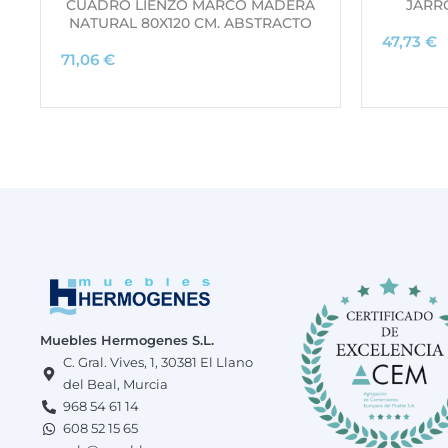
CUADRO LIENZO MARCO MADERA
JARR
NATURAL 80X120 CM. ABSTRACTO
47,73
€
71,06
€
Muebles Hermogenes S.L.
C. Gral. Vives, 1, 30381 El Llano
del Beal, Murcia
968 54 61 14
608 52 15 65