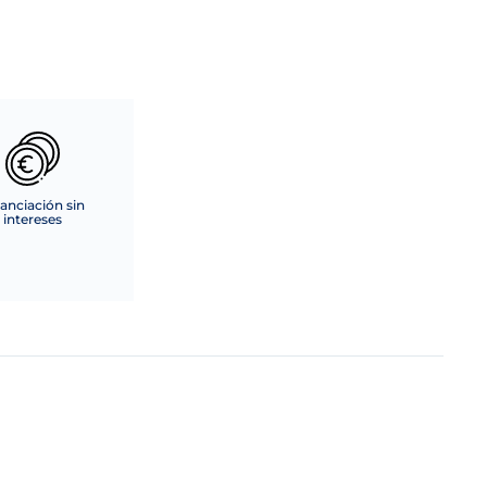
anciación sin
intereses