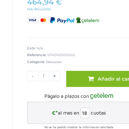
464,94
€
IVA INCLUIDO
EAN:
N/A
Referencia:
10145145000042
Categoría:
Descanso
UNITARIO
-
-
+
Añadir al car
COLCHON
MOD.
NEW
Págalo a plazos con
DUNE
135*180
cantidad
€*
al mes en
cuotas
No se ha podido mostrar la información solicitada