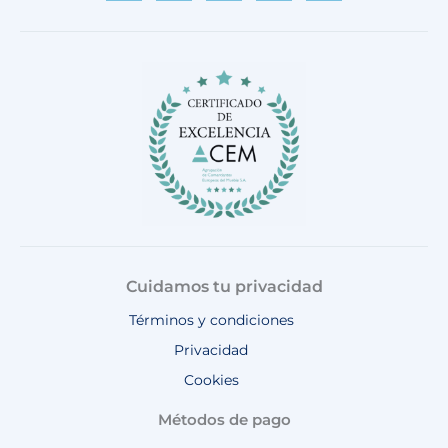
e
t
t
t
t
b
a
o
u
s
o
g
k
b
a
o
r
e
p
k
a
p
m
Cuidamos tu privacidad
Términos y condiciones
Privacidad
Cookies
Métodos de pago