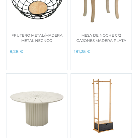
i
t
0
.
g
u
i
a
€
n
l
.
a
e
l
s
FRUTERO METAL/MADERA
MESA DE NOCHE C/2
e
:
METAL NEGNCO
CAJONES MADERA PLATA
r
5
8,28
€
181,25
€
a
9
:
0
7
,
4
0
2
0
,
0
€
0
.
€
.