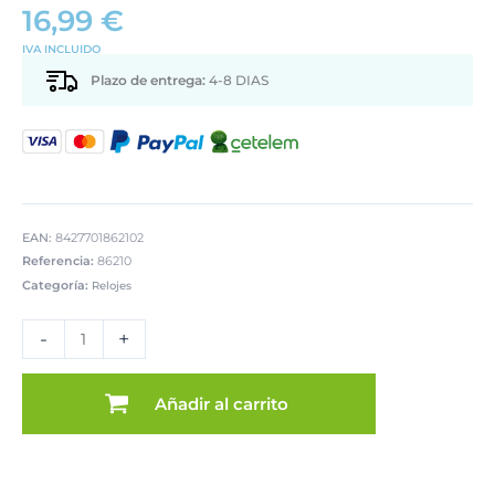
16,99
€
IVA INCLUIDO
Plazo de entrega:
4-8 DIAS
EAN:
8427701862102
Referencia:
86210
Categoría:
Relojes
RELOJ
PARED
-
+
ALUMINIO
30CM
MARCO
Añadir al carrito
DORADO
cantidad