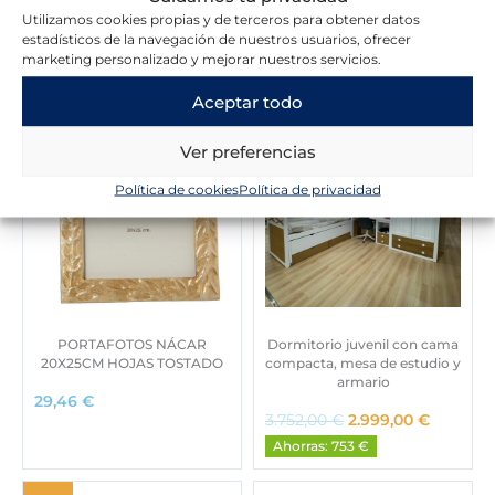
Utilizamos cookies propias y de terceros para obtener datos
Novedades en la tienda
estadísticos de la navegación de nuestros usuarios, ofrecer
marketing personalizado y mejorar nuestros servicios.
Aceptar todo
-20%
Ver preferencias
Política de cookies
Política de privacidad
PORTAFOTOS NÁCAR
Dormitorio juvenil con cama
20X25CM HOJAS TOSTADO
compacta, mesa de estudio y
armario
29,46
€
E
E
3.752,00
€
2.999,00
€
l
l
Ahorras: 753 €
p
p
r
r