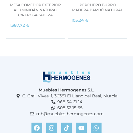
MESA COMEDOR EXTERIOR
PERCHERO BURRO
ALUMINIOÁN NATURAL
MADERA BAMBÚ NATURAL
C/REPOSACABEZA
105,24
€
1.387,72
€
Muebles Hermogenes S.L.
C. Gral. Vives, 1, 30381 El Llano del Beal, Murcia
968 54 61 14
608 52 15 65
mh@muebles-hermogenes.com
F
I
T
Y
W
a
n
i
o
h
c
s
k
u
a