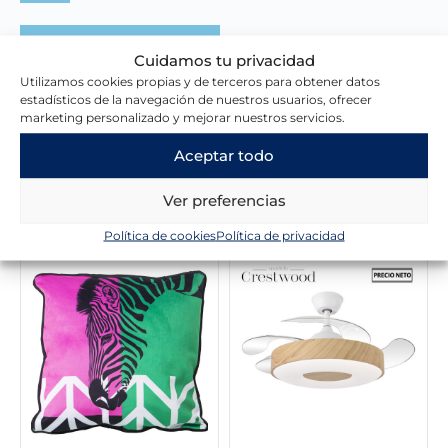
i
t
g
u
Escribir una reseña
i
a
Cuidamos tu privacidad
n
l
Utilizamos cookies propias y de terceros para obtener datos
a
e
estadísticos de la navegación de nuestros usuarios, ofrecer
l
s
marketing personalizado y mejorar nuestros servicios.
e
:
r
3
Aceptar todo
a
7
:
,
Novedades en la tienda
Ver preferencias
5
7
1
0
Política de cookies
Política de privacidad
,
1
€
7
.
€
.