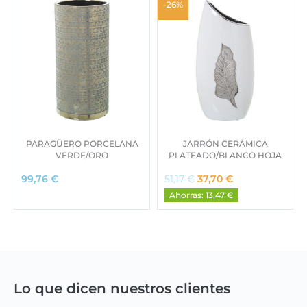
-26%
PARAGÜERO PORCELANA
JARRÓN CERÁMICA
VERDE/ORO
PLATEADO/BLANCO HOJA
E
E
99,76
€
51,17
€
37,70
€
l
l
Ahorras: 13,47 €
p
p
r
r
e
e
c
c
i
i
o
o
o
a
Lo que dicen nuestros clientes
r
c