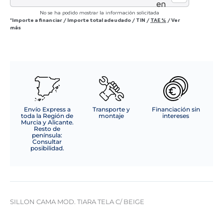
en
cantidad
No se ha podido mostrar la información solicitada
*Importe a financiar
/
Importe total adeudado
/
TIN
/
TAE
%
/
Ver
más
Envío Express a
Transporte y
Financiación sin
toda la Región de
montaje
intereses
Murcia y Alicante.
Resto de
península:
Consultar
posibilidad.
SILLON CAMA MOD. TIARA TELA C/ BEIGE