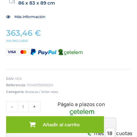
86 x 83 x 89 cm
Más información
363,46
€
IVA INCLUIDO
EAN:
N/A
Referencia:
10145015000024
Categoría:
Butacas / Sillón relax
SILLON
Págalo a plazos con
CAMA
-
+
MOD.
TIARA
TELA
Añadir al carrito
al
C/
€*
mes
cuotas
BEIGE