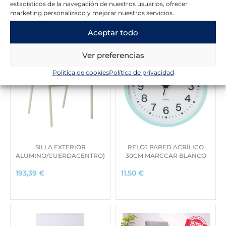
Novedades en la tienda
estadísticos de la navegación de nuestros usuarios, ofrecer
marketing personalizado y mejorar nuestros servicios.
Aceptar todo
Ver preferencias
Política de cookies
Política de privacidad
SILLA EXTERIOR
RELOJ PARED ACRÍLICO
ALUMINO/CUERDACENTRO)
30CM MARCCAR BLANCO
193,39
€
11,50
€