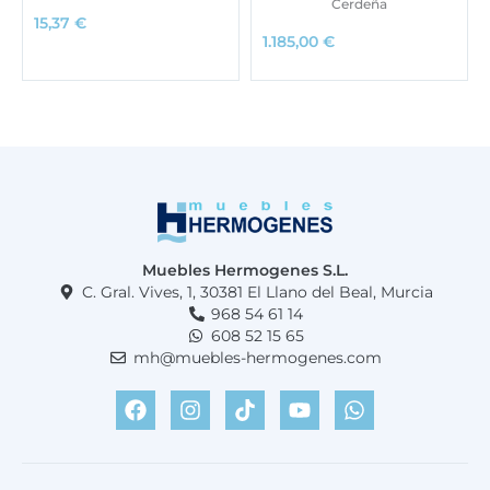
Cerdeña
15,37
€
1.185,00
€
Muebles Hermogenes S.L.
C. Gral. Vives, 1, 30381 El Llano del Beal, Murcia
968 54 61 14
608 52 15 65
mh@muebles-hermogenes.com
F
I
T
Y
W
a
n
i
o
h
c
s
k
u
a
e
t
t
t
t
b
a
o
u
s