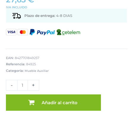
IVA INCLUIDO
Plazo de entrega:
4-8 DIAS
EAN:
8427701849257
Referencia:
84925
Categoría:
Mueble Auxiliar
SILLA
PLEGABLE
-
+
METAL
NEGRO
TELLA
Añadir al carrito
VERDE
cantidad