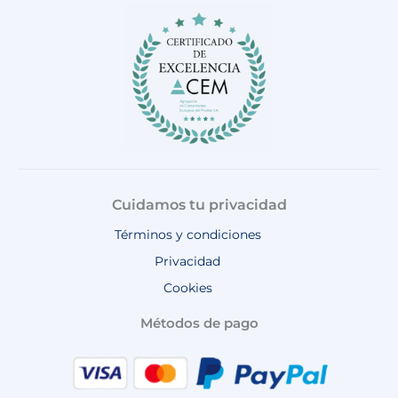
o
g
k
b
a
o
r
e
p
k
a
p
m
Cuidamos tu privacidad
Términos y condiciones
Privacidad
Cookies
Métodos de pago