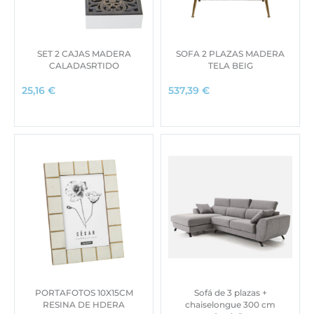
SET 2 CAJAS MADERA
SOFA 2 PLAZAS MADERA
CALADASRTIDO
TELA BEIG
25,16
€
537,39
€
PORTAFOTOS 10X15CM
Sofá de 3 plazas +
RESINA DE HDERA
chaiselongue 300 cm