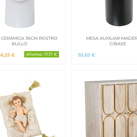
 CERÁMICA 36CM ROSTRO
MESA AUXILIAR MADE
BLILLO
C/BASE
E
E
46,25
€
Ahorras: 17,17 €
93,63
€
l
p
p
r
e
c
i
o
o
o
a
c
t
g
u
a