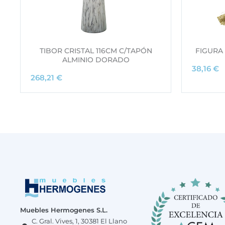
a
l
e
r
TIBOR CRISTAL 116CM C/TAPÓN
FIGURA 
ALMINIO DORADO
a
38,16
€
:
268,21
€
6
3
,
3
.
Muebles Hermogenes S.L.
C. Gral. Vives, 1, 30381 El Llano