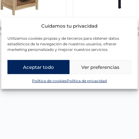
Cuidamos tu privacidad
RA MADERA C/2 CAJONES
PUF TAPIZADO AMAR
E DECO. HOJA, MADERA
C/PATASNATURAL, PATA
Utilizamos cookies propias y de terceros para obtener datos
PAULOW
NEGRO
estadísticos de la navegación de nuestros usuarios, ofrecer
marketing personalizado y mejorar nuestros servicios.
102,56
€
Aceptar todo
Ver preferencias
Política de cookies
Política de privacidad