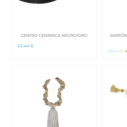
CENTRO CERÁMICA NEGRO/ORO
JARRÓN
23,44
€
63,43
€
l
r
e
c
i
r
i
i