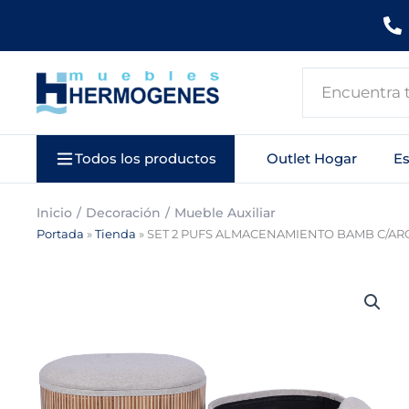
Ir
al
contenido
Search
...
Todos los productos
Outlet Hogar
E
Inicio
Decoración
Mueble Auxiliar
Portada
»
Tienda
»
SET 2 PUFS ALMACENAMIENTO BAMB C/A