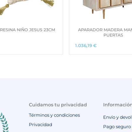
n
l
e
s
:
4
RESINA NIÑO JESUS 23CM
APARADOR MADERA MAN
PUERTAS
6
,
1.036,19
€
2
5
4
€
.
€
Cuidamos tu privacidad
Informació
Términos y condiciones
Envío y devo
Privacidad
Pago seguro