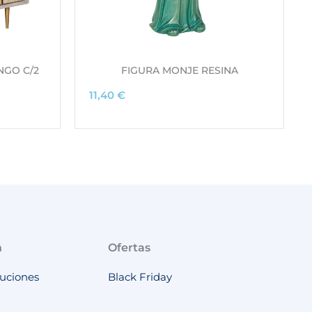
a
e
l
s
e
:
r
1
GO C/2
FIGURA MONJE RESINA
a
.
:
9
11,40
€
2
9
.
9
5
,
4
0
3
0
,
0
€
0
.
€
n
Ofertas
.
luciones
Black Friday