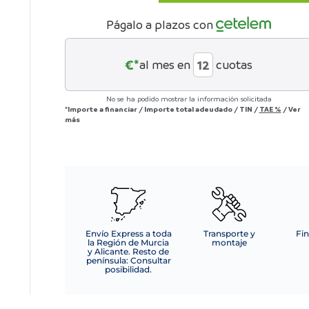
ALMACENAMIENTO
BAMB
Págalo a plazos con
C/ARO
BAMBÚ
NATURAL
€*
al mes en
cuotas
cantidad
No se ha podido mostrar la información solicitada
*Importe a financiar
/
Importe total adeudado
/
TIN
/
TAE
%
/
Ver
más
Envío Express a toda
Transporte y
Fin
la Región de Murcia
montaje
y Alicante. Resto de
península: Consultar
posibilidad.