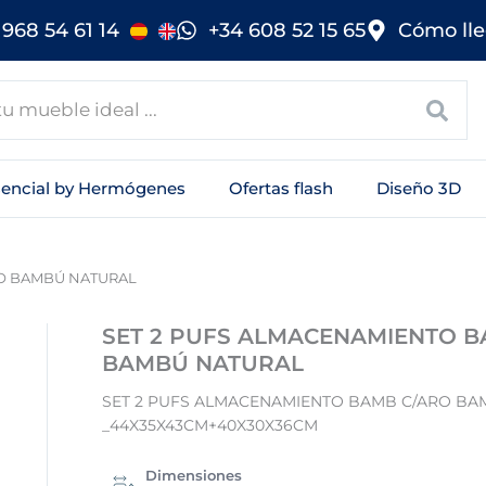
968 54 61 14
+34 608 52 15 65
Cómo lle
sencial by Hermógenes
Ofertas flash
Diseño 3D
RO BAMBÚ NATURAL
SET 2 PUFS ALMACENAMIENTO B
BAMBÚ NATURAL
SET 2 PUFS ALMACENAMIENTO BAMB C/ARO BA
_44X35X43CM+40X30X36CM
Dimensiones