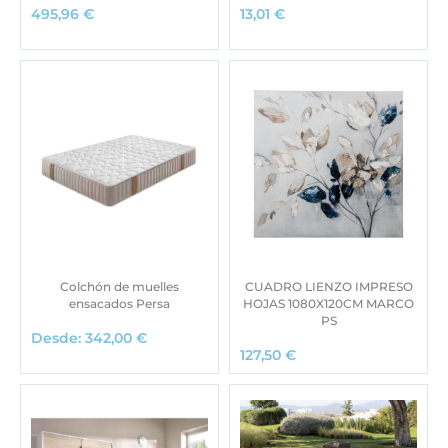
495,96
€
13,01
€
Colchón de muelles
CUADRO LIENZO IMPRESO
ensacados Persa
HOJAS 1080X120CM MARCO
PS
Desde:
342,00
€
127,50
€