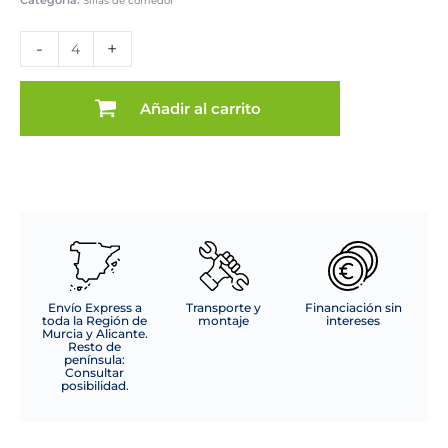
Categoría:
Sillas de comedor
SILLA
MOD.
-
+
FEYRE
DE
PP
Añadir al carrito
C/
GRIS
Cajas
de
4
uds
cantidad
Envío Express a
Transporte y
Financiación sin
toda la Región de
montaje
intereses
Murcia y Alicante.
Resto de
península:
Consultar
posibilidad.