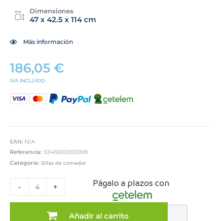
Dimensiones
47 x 42.5 x 114 cm
Más información
186,05
€
IVA INCLUIDO
EAN:
N/A
Referencia:
10145002000009
Categoría:
Sillas de comedor
SILLA
Págalo a plazos con
MOD.
-
+
BASTET
TELA
BLANCA
Añadir al carrito
al