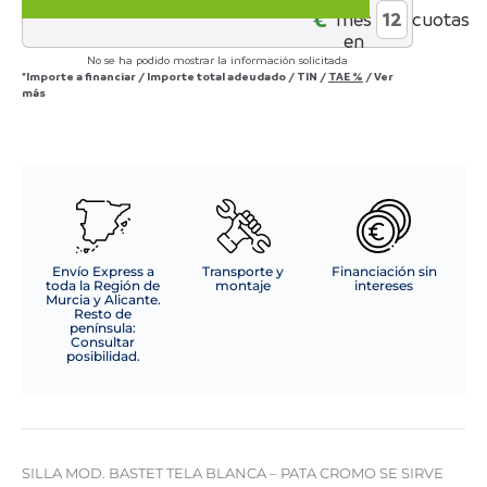
-
€*
mes
cuotas
PATA
en
CROMO
No se ha podido mostrar la información solicitada
SE
*Importe a financiar
/
Importe total adeudado
/
TIN
/
TAE
%
/
Ver
SIRVE
más
EN
CAJAS
DE
4
UDS
cantidad
Envío Express a
Transporte y
Financiación sin
toda la Región de
montaje
intereses
Murcia y Alicante.
Resto de
península:
Consultar
posibilidad.
SILLA MOD. BASTET TELA BLANCA – PATA CROMO SE SIRVE