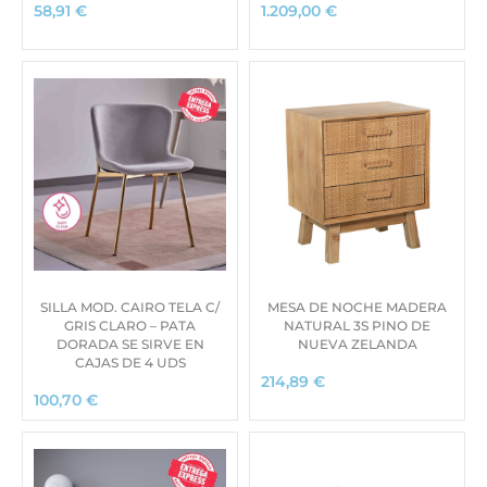
58,91
€
1.209,00
€
SILLA MOD. CAIRO TELA C/
MESA DE NOCHE MADERA
GRIS CLARO – PATA
NATURAL 3S PINO DE
DORADA SE SIRVE EN
NUEVA ZELANDA
CAJAS DE 4 UDS
214,89
€
100,70
€