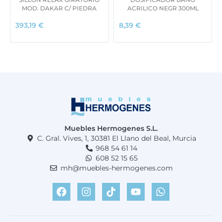
MOD. DAKAR C/ PIEDRA
ACRILICO NEGR 300ML
393,19
€
8,39
€
Muebles Hermogenes S.L.
C. Gral. Vives, 1, 30381 El Llano del Beal, Murcia
968 54 61 14
608 52 15 65
mh@muebles-hermogenes.com
F
I
T
Y
W
a
n
i
o
h
c
s
k
u
a
e
t
t
t
t
b
a
o
u
s