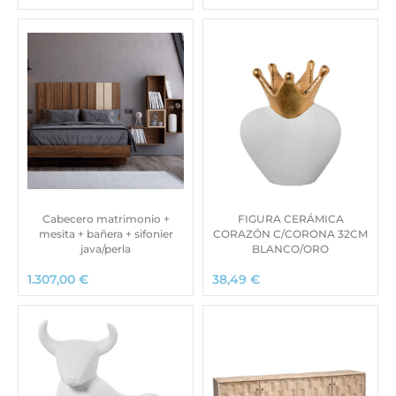
Cabecero matrimonio +
FIGURA CERÁMICA
mesita + bañera + sifonier
CORAZÓN C/CORONA 32CM
java/perla
BLANCO/ORO
1.307,00
€
38,49
€