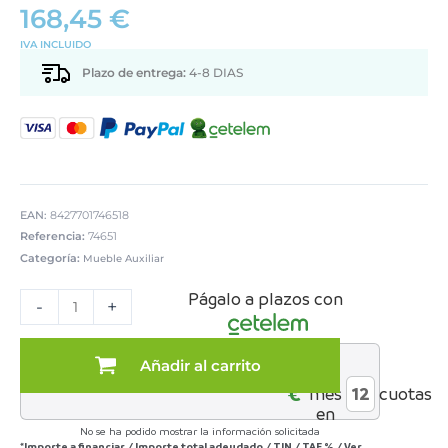
168,45
€
IVA INCLUIDO
Plazo de entrega:
4-8 DIAS
EAN:
8427701746518
Referencia:
74651
Categoría:
Mueble Auxiliar
SILLA
Págalo a plazos con
GIRATORIA
-
+
CRUDA
C/RUEDASCLARO
C/REPOSAPIES
Añadir al carrito
al
PATAS
€*
mes
cuotas
METAL
en
cantidad
No se ha podido mostrar la información solicitada
*Importe a financiar
/
Importe total adeudado
/
TIN
/
TAE
%
/
Ver