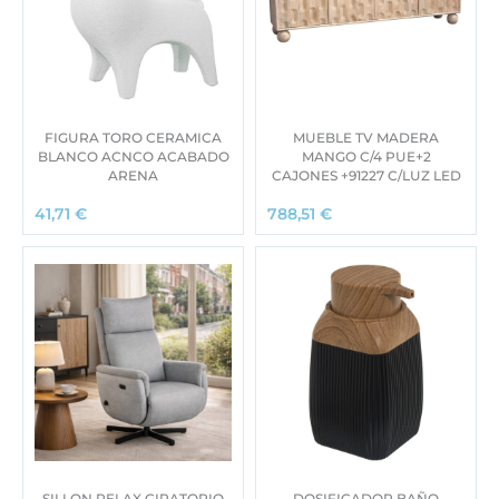
FIGURA TORO CERAMICA
MUEBLE TV MADERA
BLANCO ACNCO ACABADO
MANGO C/4 PUE+2
ARENA
CAJONES +91227 C/LUZ LED
41,71
€
788,51
€
SILLON RELAX GIRATORIO
DOSIFICADOR BAÑO