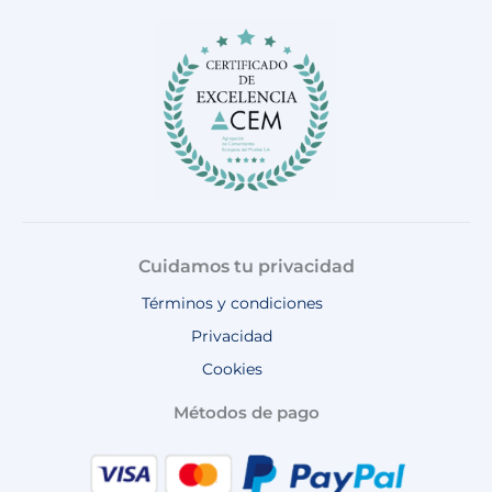
o
g
k
b
a
o
r
e
p
k
a
p
m
Cuidamos tu privacidad
Términos y condiciones
Privacidad
Cookies
Métodos de pago