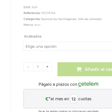
EAN:
N/A
Referencia:
MODENA
Categorías:
,
Esencial by Hermógenes
Silla de comedor
Marca:
Azor
Silla
de
Acabados
comedor
Módena
cantidad
-
+
Añadir al car
Págalo a plazos con
€*
al mes en
cuotas
No se ha podido mostrar la información solicitada