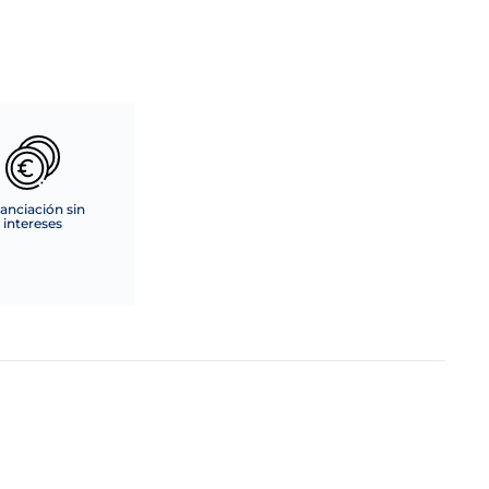
anciación sin
intereses