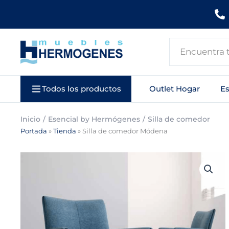
Ir
al
contenido
Search
...
Todos los productos
Outlet Hogar
E
Inicio
Esencial by Hermógenes
Silla de comedor
Portada
»
Tienda
»
Silla de comedor Módena