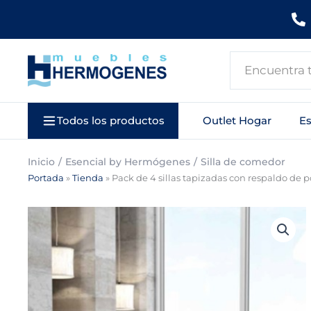
Ir
al
contenido
Search
...
Todos los productos
Outlet Hogar
E
Inicio
Esencial by Hermógenes
Silla de comedor
Portada
»
Tienda
»
Pack de 4 sillas tapizadas con respaldo de p