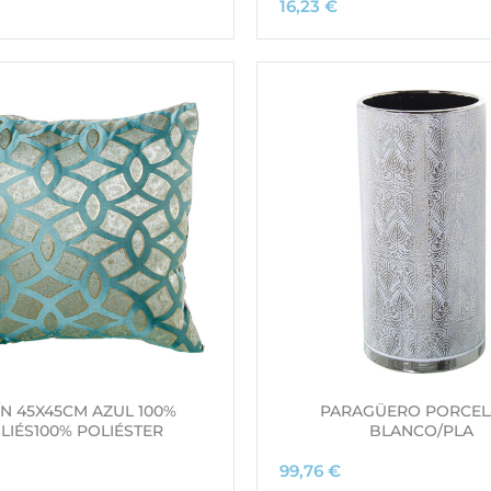
16,23
€
ÍN 45X45CM AZUL 100%
PARAGÜERO PORCE
LIÉS100% POLIÉSTER
BLANCO/PLA
99,76
€