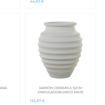
44,50
€
LANA
JARRÓN CERÁMICA 52CM
ONDULADOBLANCO MATE
132,87
€