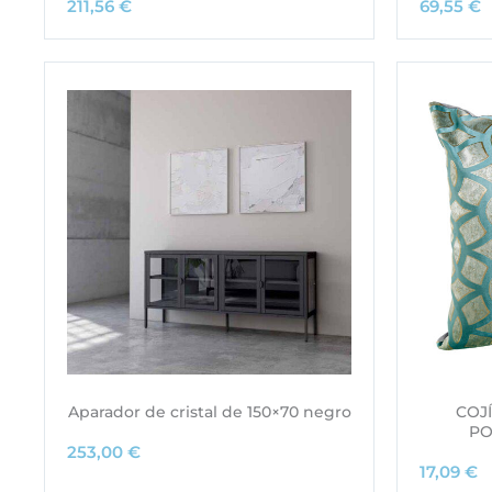
211,56
€
69,55
€
Aparador de cristal de 150×70 negro
COJ
PO
253,00
€
17,09
€