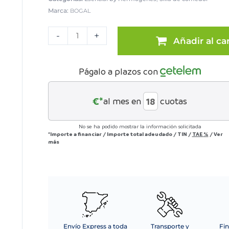
Marca:
BOGAL
Pack
de
-
+
Añadir al car
4
sillas
tapizadas
Págalo a plazos con
con
respaldo
de
€*
al mes en
cuotas
polipropileno
cantidad
No se ha podido mostrar la información solicitada
*Importe a financiar
/
Importe total adeudado
/
TIN
/
TAE
%
/
Ver
más
Envío Express a toda
Transporte y
Fin