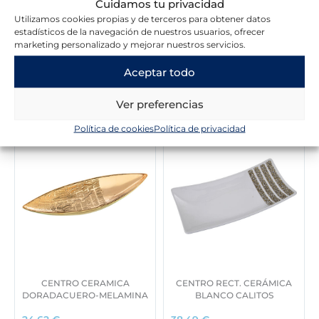
Cuidamos tu privacidad
a
e
Utilizamos cookies propias y de terceros para obtener datos
l
s
estadísticos de la navegación de nuestros usuarios, ofrecer
e
:
marketing personalizado y mejorar nuestros servicios.
r
4
a
1
Aceptar todo
:
,
Novedades en la tienda
5
8
Ver preferencias
9
5
,
Política de cookies
Política de privacidad
9
€
9
.
€
.
CENTRO CERAMICA
CENTRO RECT. CERÁMICA
DORADACUERO-MELAMINA
BLANCO CALITOS