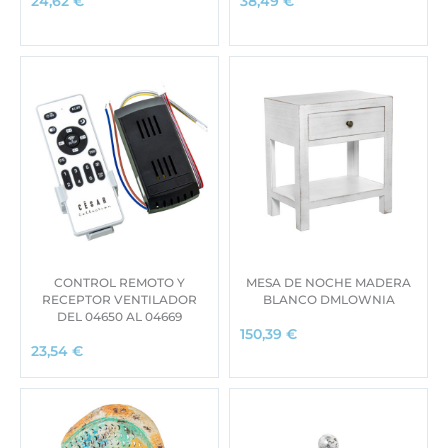
24,62
€
38,49
€
CONTROL REMOTO Y
MESA DE NOCHE MADERA
RECEPTOR VENTILADOR
BLANCO DMLOWNIA
DEL 04650 AL 04669
150,39
€
23,54
€