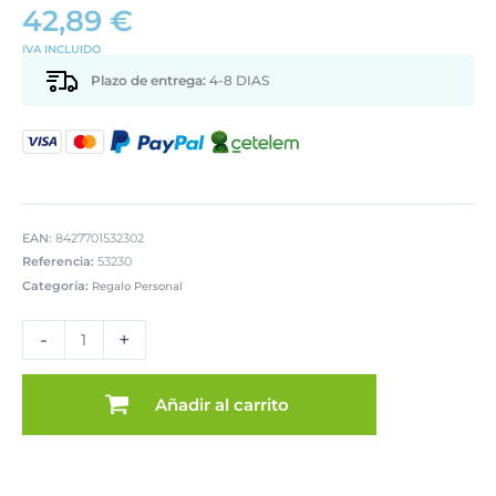
42,89
€
IVA INCLUIDO
Plazo de entrega:
4-8 DIAS
EAN:
8427701532302
Referencia:
53230
Categoría:
Regalo Personal
SET
3
-
+
CAJAS
MADERA
DECO.
Añadir al carrito
MIMBRÁN
NATURAL
cantidad