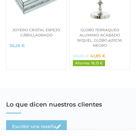
JOYERO CRISTAL ESPEJO
GLOBO TERRÁQUEO
C/BRILLAORADO
ALUMINIO ACABADO
NIQUEL, GLOBO ø20CM,
NEGRO
35,26
€
E
E
59,99
€
41,85
€
l
l
Ahorras: 18,13 €
p
p
r
r
e
e
c
c
i
i
o
o
o
a
Lo que dicen nuestros clientes
r
c
i
t
g
u
Escribir una reseña
i
a
n
l