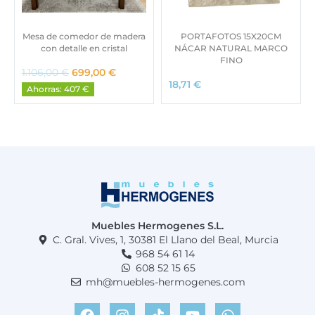
Mesa de comedor de madera
PORTAFOTOS 15X20CM
con detalle en cristal
NÁCAR NATURAL MARCO
FINO
E
E
1.106,00
€
699,00
€
l
l
18,71
€
Ahorras: 407 €
p
p
r
r
e
e
c
c
i
i
o
o
o
a
r
c
i
t
g
u
Muebles Hermogenes S.L.
i
a
C. Gral. Vives, 1, 30381 El Llano del Beal, Murcia
n
l
968 54 61 14
a
e
608 52 15 65
l
s
mh@muebles-hermogenes.com
e
:
F
I
T
Y
W
r
6
a
n
i
o
h