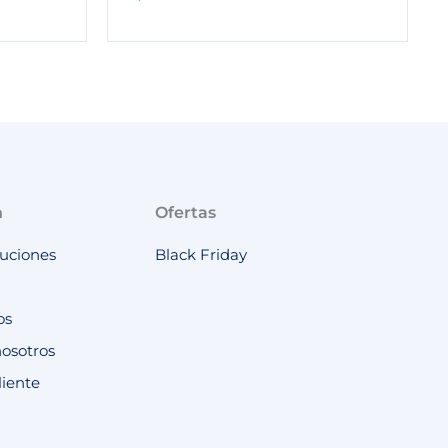
n
Ofertas
luciones
Black Friday
os
nosotros
liente