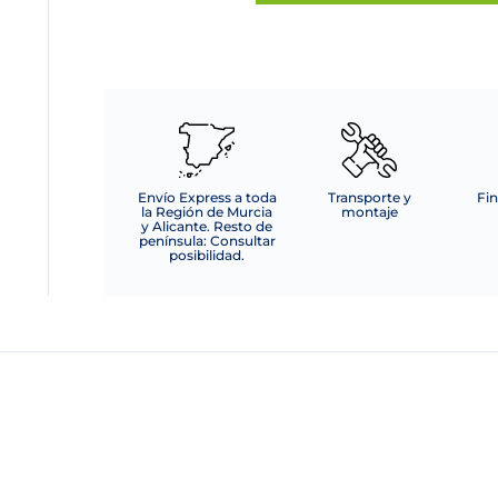
PORCELANA
C/PALILLOS
BAMBÚ+
SALVAMANTELES
BAMB
cantidad
Envío Express a toda
Transporte y
Fin
la Región de Murcia
montaje
y Alicante. Resto de
península: Consultar
posibilidad.