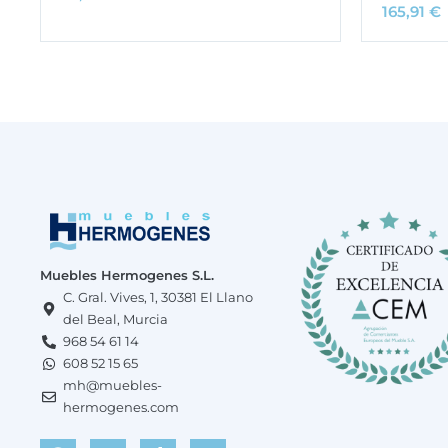
165,91
€
Muebles Hermogenes S.L.
C. Gral. Vives, 1, 30381 El Llano
del Beal, Murcia
968 54 61 14
608 52 15 65
mh@muebles-
hermogenes.com
F
W
I
T
Y