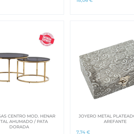
18,06
€
SAS CENTRO MOD. HENAR
JOYERO METAL PLATEAD
STAL AHUMADO / PATA
AREFANTE
DORADA
7,74
€