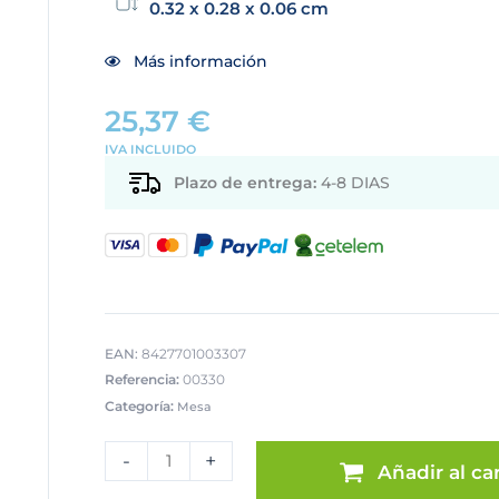
0.32 x 0.28 x 0.06 cm
Más información
25,37
€
IVA INCLUIDO
Plazo de entrega:
4-8 DIAS
EAN:
8427701003307
Referencia:
00330
Categoría:
Mesa
SET
2
-
+
Añadir al car
CUENCOS