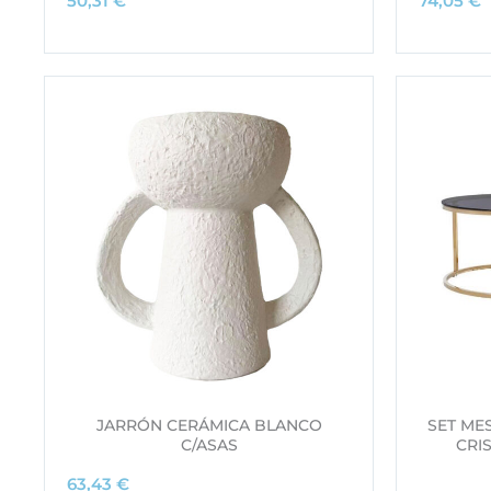
50,31
€
74,05
€
JARRÓN CERÁMICA BLANCO
SET ME
C/ASAS
CRI
63,43
€