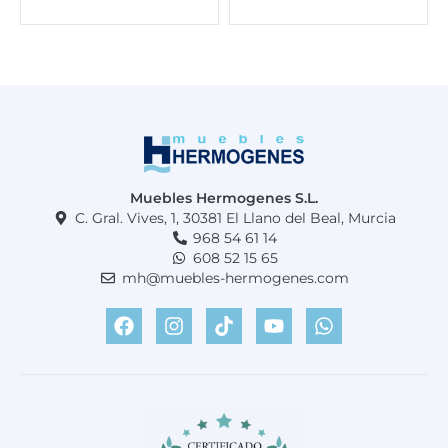
Muebles Hermogenes S.L.
C. Gral. Vives, 1, 30381 El Llano del Beal, Murcia
968 54 61 14
608 52 15 65
mh@muebles-hermogenes.com
F
I
T
Y
W
a
n
i
o
h
c
s
k
u
a
e
t
t
t
t
b
a
o
u
s
o
g
k
b
a
o
r
e
p
k
a
p