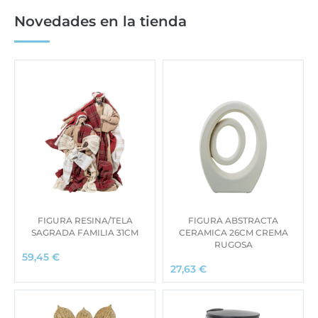
a
.
:
1
:
1
Novedades en la tienda
4
9
2
9
.
9
.
9
6
,
6
,
8
0
5
0
0
0
1
0
,
,
0
€
0
€
0
.
0
.
€
€
.
.
FIGURA RESINA/TELA
FIGURA ABSTRACTA
SAGRADA FAMILIA 31CM
CERAMICA 26CM CREMA
RUGOSA
59,45
€
27,63
€