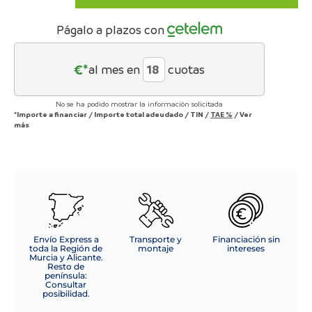
Monrabal
Chirivella
Págalo a plazos con
fresno
lacado
cantidad
€*
al mes en
cuotas
No se ha podido mostrar la información solicitada
*Importe a financiar
/
Importe total adeudado
/
TIN
/
TAE
%
/
Ver
más
Envío Express a
Transporte y
Financiación sin
toda la Región de
montaje
intereses
Murcia y Alicante.
Resto de
península:
Consultar
posibilidad.