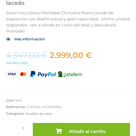
lacado
Salón neo-clásico Monrabal Chirivella fresno lacado de
exposición con diseño actual y gran capacidad · última unidad
disponible · ven a tienda en Llano del Beal y descúbrelo
montado
Más información
El
El
4.347,00
€
2.999,00
€
precio
precio
IVA INCLUIDO
original
actual
era:
es:
4.347,00 €.
2.999,00 €.
EAN:
N/A
Referencia:
CONSAL-MONRABAL
Categoría:
Muebles de salón
Salón
neo-
Añadir al carrito
clásico