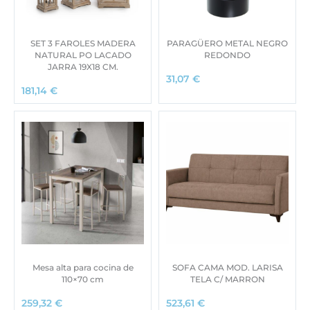
SET 3 FAROLES MADERA
PARAGÜERO METAL NEGRO
NATURAL PO LACADO
REDONDO
JARRA 19X18 CM.
31,07
€
181,14
€
Mesa alta para cocina de
SOFA CAMA MOD. LARISA
110×70 cm
TELA C/ MARRON
259,32
€
523,61
€