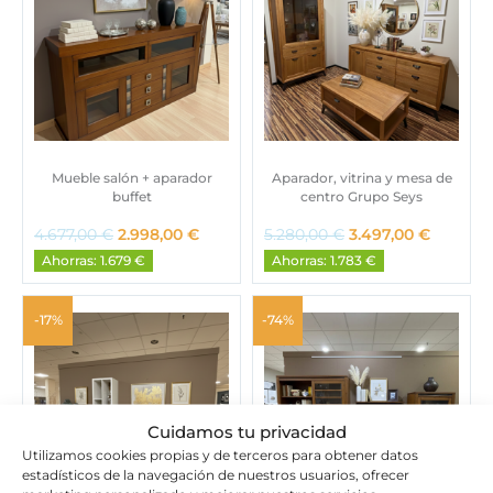
Mueble salón + aparador
Aparador, vitrina y mesa de
buffet
centro Grupo Seys
E
E
E
E
4.677,00
€
2.998,00
€
5.280,00
€
3.497,00
€
l
l
l
l
Ahorras: 1.679 €
Ahorras: 1.783 €
p
p
p
p
r
r
r
r
e
e
e
e
-17%
-74%
c
c
c
c
i
i
i
i
o
o
o
o
o
a
o
a
r
c
r
c
Cuidamos tu privacidad
i
t
i
t
Utilizamos cookies propias y de terceros para obtener datos
g
u
g
u
estadísticos de la navegación de nuestros usuarios, ofrecer
i
a
i
a