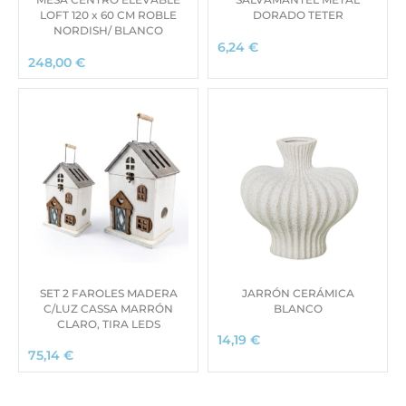
LOFT 120 x 60 CM ROBLE
DORADO TETER
NORDISH/ BLANCO
6,24
€
248,00
€
SET 2 FAROLES MADERA
JARRÓN CERÁMICA
C/LUZ CASSA MARRÓN
BLANCO
CLARO, TIRA LEDS
14,19
€
75,14
€