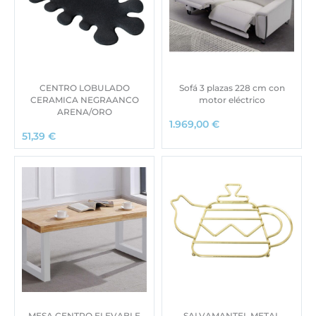
CENTRO LOBULADO
Sofá 3 plazas 228 cm con
CERAMICA NEGRAANCO
motor eléctrico
ARENA/ORO
1.969,00
€
51,39
€
MESA CENTRO ELEVABLE
SALVAMANTEL METAL