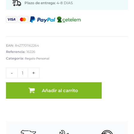
Plazo de entrega:
4-8 DIAS
EAN:
8427701162264
Referencia:
16226
Categoría:
Regalo Personal
SET
2
-
+
COPAS
CAVA
C/PIE
Añadir al carrito
METAL
DLATEADO
cantidad