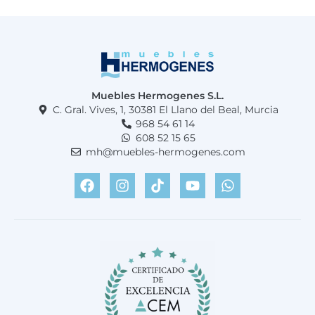
Muebles Hermogenes S.L.
C. Gral. Vives, 1, 30381 El Llano del Beal, Murcia
968 54 61 14
608 52 15 65
mh@muebles-hermogenes.com
F
I
T
Y
W
a
n
i
o
h
c
s
k
u
a
e
t
t
t
t
b
a
o
u
s
o
g
k
b
a
o
r
e
p
k
a
p
m