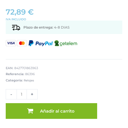
72,89
€
IVA INCLUIDO
Plazo de entrega:
4-8 DIAS
EAN:
8427701863963
Referencia:
86396
Categoría:
Relojes
RELOJ
PARED
-
+
MADERA
80CM
MANECIMANECILLAS
Añadir al carrito
ALUMIN.
NUM.
DORADO