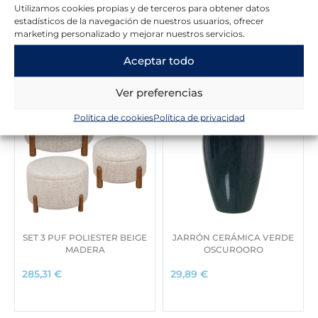
Utilizamos cookies propias y de terceros para obtener datos
estadísticos de la navegación de nuestros usuarios, ofrecer
marketing personalizado y mejorar nuestros servicios.
Novedades en la tienda
Aceptar todo
Ver preferencias
Política de cookies
Política de privacidad
SET 3 PUF POLIESTER BEIGE
JARRÓN CERÁMICA VERDE
MADERA
OSCUROORO
285,31
€
29,89
€