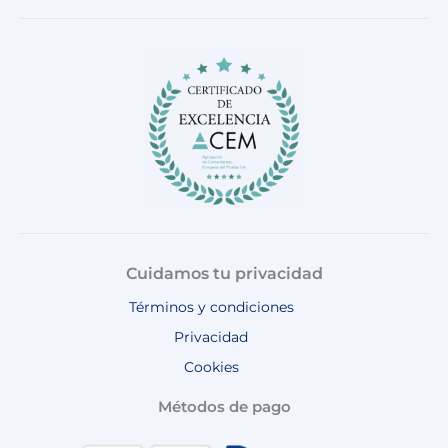
e
t
t
t
t
b
a
o
u
s
o
g
k
b
a
o
r
e
p
k
a
p
m
Cuidamos tu privacidad
Términos y condiciones
Privacidad
Cookies
Métodos de pago