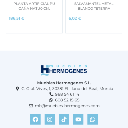
PLANTA ARTIFICIAL PU
SALVAMANTEL METAL
CAÑA NATU0 CM.
BLANCO TETERRA
186,51
€
6,02
€
Muebles Hermogenes S.L.
C. Gral. Vives, 1, 30381 El Llano del Beal, Murcia
968 54 61 14
608 52 15 65
mh@muebles-hermogenes.com
F
I
T
Y
W
a
n
i
o
h
c
s
k
u
a