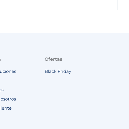
n
Ofertas
luciones
Black Friday
os
nosotros
liente