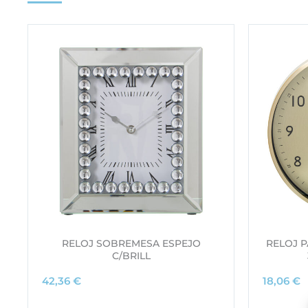
RELOJ SOBREMESA ESPEJO
RELOJ 
C/BRILL
42,36
€
18,06
€