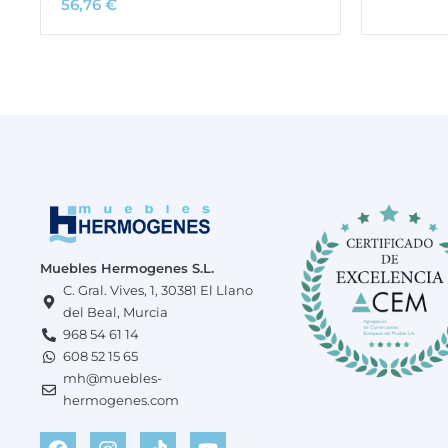
56,76
€
Muebles Hermogenes S.L.
C. Gral. Vives, 1, 30381 El Llano
del Beal, Murcia
968 54 61 14
608 52 15 65
mh@muebles-
hermogenes.com
F
W
I
T
Y
a
h
n
i
o