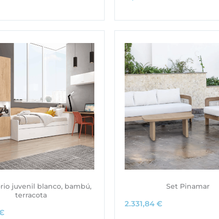
io juvenil blanco, bambú,
Set Pinamar
terracota
2.331,84
€
€