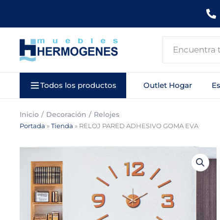
Ir
al
contenido
Search
...
Todos los productos
Outlet Hogar
E
Inicio
Decoración
Relojes
Portada
»
Tienda
»
RELOJ PARED ADHESIVO GOMA EVA