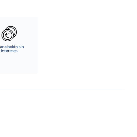
anciación sin
intereses