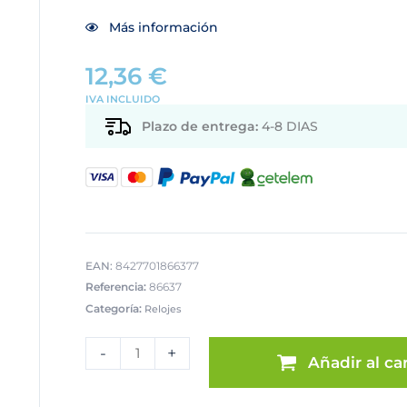
Más información
12,36
€
IVA INCLUIDO
Plazo de entrega:
4-8 DIAS
EAN:
8427701866377
Referencia:
86637
Categoría:
Relojes
RELOJ
PARED
-
+
Añadir al car
ADHESIVO
GOMA