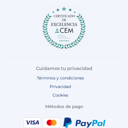
o
g
k
b
a
o
r
e
p
k
a
p
m
Cuidamos tu privacidad
Términos y condiciones
Privacidad
Cookies
Métodos de pago