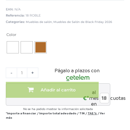
EAN:
N/A
Referencia:
18 ROBLE
Categorías:
,
Muebles de salón
Muebles de Salón de Black Friday 2026
Mueble
televisión
Color
colgado
color
roble
cantidad
Págalo a plazos con
-
+
Añadir al carrito
al
€*
mes
cuotas
en
No se ha podido mostrar la información solicitada
*Importe a financiar
/
Importe total adeudado
/
TIN
/
TAE
%
/
Ver
más