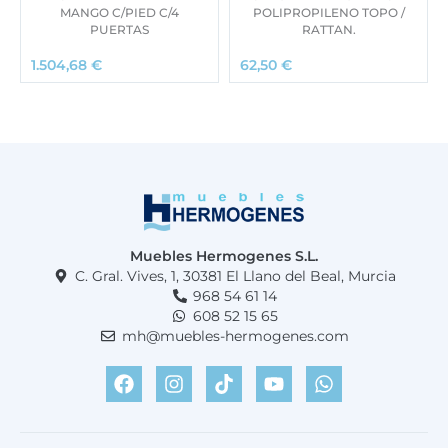
MANGO C/PIED C/4
POLIPROPILENO TOPO /
PUERTAS
RATTAN.
1.504,68
€
62,50
€
Muebles Hermogenes S.L.
C. Gral. Vives, 1, 30381 El Llano del Beal, Murcia
968 54 61 14
608 52 15 65
mh@muebles-hermogenes.com
F
I
T
Y
W
a
n
i
o
h
c
s
k
u
a
e
t
t
t
t
b
a
o
u
s