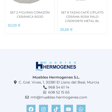
SET 2 FIGURAS CORAZÓN
SET 6 TAZAS CAFÉ C/PLATO
CERÁMICA ROJO
CERÁMA ROSA PALO
C/SOPORTE METAL BL
52,03
€
25,59
€
Muebles Hermogenes S.L.
C. Gral. Vives, 1, 30381 El Llano del Beal, Murcia
968 54 61 14
608 52 15 65
mh@muebles-hermogenes.com
F
I
T
Y
W
a
n
i
o
h