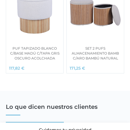
PUF TAPIZADO BLANCO
SET 2 PUFS
C/BASE MADÚ C/TAPA GRIS
ALMACENAMIENTO BAMB
OSCURO ACOLCHADA
C/ARO BAMBÚ NATURAL
117,82
€
171,25
€
Lo que dicen nuestros clientes
Escribir una reseña
Cuidamos tu privacidad