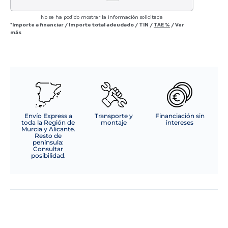
No se ha podido mostrar la información solicitada
*Importe a financiar
/
Importe total adeudado
/
TIN
/
TAE
%
/
Ver
más
Envío Express a
Transporte y
Financiación sin
toda la Región de
montaje
intereses
Murcia y Alicante.
Resto de
península:
Consultar
posibilidad.