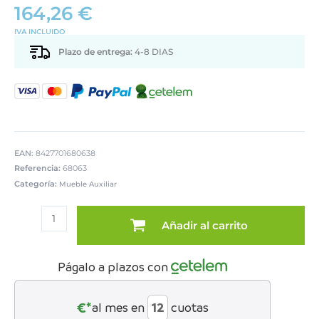
164,26
€
IVA INCLUIDO
Plazo de entrega:
4-8 DIAS
EAN:
8427701680638
Referencia:
68063
Categoría:
Mueble Auxiliar
MESA
DE
Añadir al carrito
ENTRADA
C/2
CAJONES
Págalo a plazos con
MARA
BLANCA
cantidad
€*
al mes en
cuotas