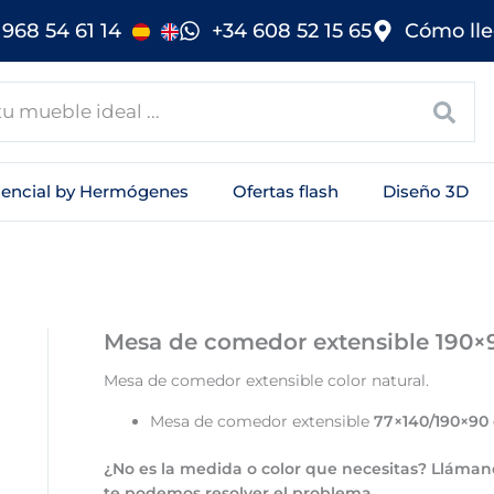
968 54 61 14
+34 608 52 15 65
Cómo lle
sencial by Hermógenes
Ofertas flash
Diseño 3D
Mesa de comedor extensible 190
Mesa de comedor extensible color natural.
Mesa de comedor extensible
77×140/190×90
¿No es la medida o color que necesitas? Llámano
te podemos resolver el problema.