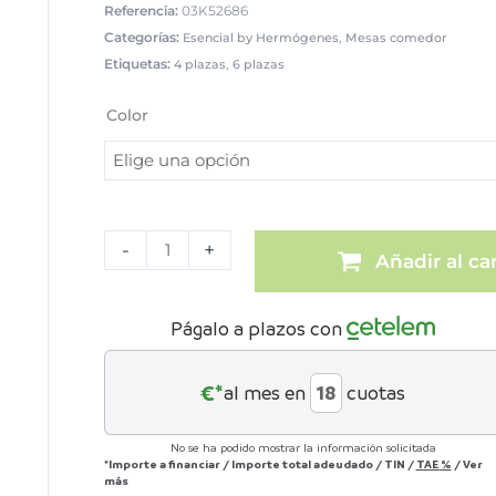
Referencia:
03K52686
Categorías:
,
Esencial by Hermógenes
Mesas comedor
Etiquetas:
,
4 plazas
6 plazas
Mesa
de
Color
comedor
extensible
190x90
cm
cantidad
-
+
Añadir al car
Págalo a plazos con
€*
al mes en
cuotas
No se ha podido mostrar la información solicitada
*Importe a financiar
/
Importe total adeudado
/
TIN
/
TAE
%
/
Ver
más