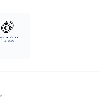
anciación sin
intereses
e.