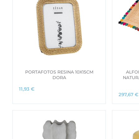
PORTAFOTOS RESINA 10X15CM
ALFO
DORA
NATUR
11,93
€
297,67
€