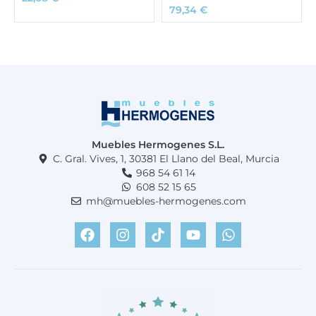
79,34
€
Muebles Hermogenes S.L.
C. Gral. Vives, 1, 30381 El Llano del Beal, Murcia
968 54 61 14
608 52 15 65
mh@muebles-hermogenes.com
F
I
T
Y
W
a
n
i
o
h
c
s
k
u
a
e
t
t
t
t
b
a
o
u
s
o
g
k
b
a
o
r
e
p