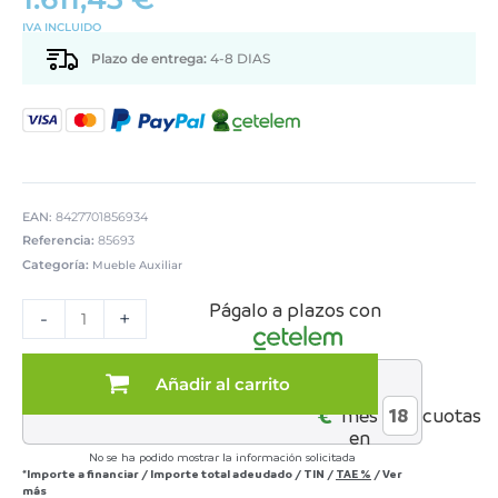
IVA INCLUIDO
Plazo de entrega:
4-8 DIAS
EAN:
8427701856934
Referencia:
85693
Categoría:
Mueble Auxiliar
MESA
Págalo a plazos con
COMEDOR
-
+
EXTENSIBLE
PIEDRAS
AZULES
Añadir al carrito
al
cantidad
€*
mes
cuotas
en
No se ha podido mostrar la información solicitada
*Importe a financiar
/
Importe total adeudado
/
TIN
/
TAE
%
/
Ver
más