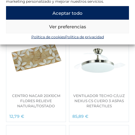
marketing personalizado y mejorar nuestros servicios.
Novedades en la tienda
Aceptar todo
Ver preferencias
Política de cookies
Política de privacidad
CENTRO NACAR 20X10CM
VENTILADOR TECHO C/LUZ
FLORES RELIEVE
NEXUS CS CUERO 3 ASPAS
NATURAL/TOSTADO
RETRÁCTILES
12,79
€
85,89
€