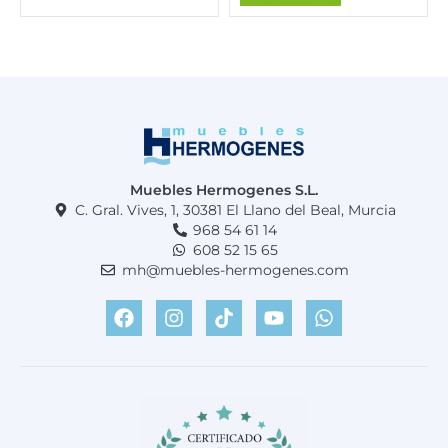
p
p
:
9
r
r
6
9
e
e
.
9
c
c
8
,
i
i
2
0
o
o
0
0
o
a
,
r
c
0
€
i
t
0
.
g
u
Muebles Hermogenes S.L.
i
a
C. Gral. Vives, 1, 30381 El Llano del Beal, Murcia
€
n
l
968 54 61 14
.
a
e
608 52 15 65
l
s
mh@muebles-hermogenes.com
e
:
F
I
T
Y
W
r
1
a
n
i
o
h
a
.
c
s
k
u
a
:
5
e
t
t
t
t
2
9
b
a
o
u
s
.
9
o
g
k
b
a
1
,
o
r
e
p
5
0
k
a
p
6
0