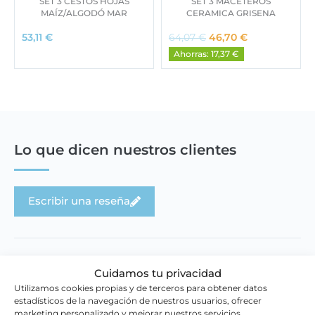
SET 3 CESTOS HOJAS
SET 3 MACETEROS
MAÍZ/ALGODÓ MAR
CERAMICA GRISENA
E
E
53,11
€
64,07
€
46,70
€
l
l
Ahorras: 17,37 €
p
p
r
r
e
e
c
c
i
i
o
o
o
a
Lo que dicen nuestros clientes
r
c
i
t
g
u
Escribir una reseña
i
a
n
l
a
e
l
s
e
:
Cuidamos tu privacidad
r
4
a
6
Utilizamos cookies propias y de terceros para obtener datos
estadísticos de la navegación de nuestros usuarios, ofrecer
:
,
Novedades en la tienda
marketing personalizado y mejorar nuestros servicios.
6
7