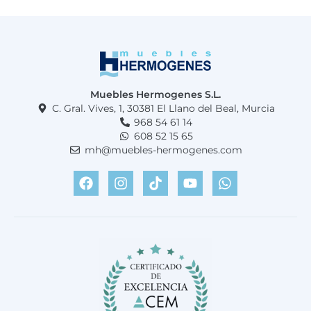
Muebles Hermogenes S.L.
C. Gral. Vives, 1, 30381 El Llano del Beal, Murcia
968 54 61 14
608 52 15 65
mh@muebles-hermogenes.com
F
I
T
Y
W
a
n
i
o
h
c
s
k
u
a
e
t
t
t
t
b
a
o
u
s
o
g
k
b
a
o
r
e
p
k
a
p
m