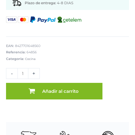
Plazo de entrega:
4-8 DIAS
EAN:
8427701648560
Referencia:
64856
Categoría:
Cocina
SOPLETE
DE
-
+
COCINA
cantidad
Añadir al carrito