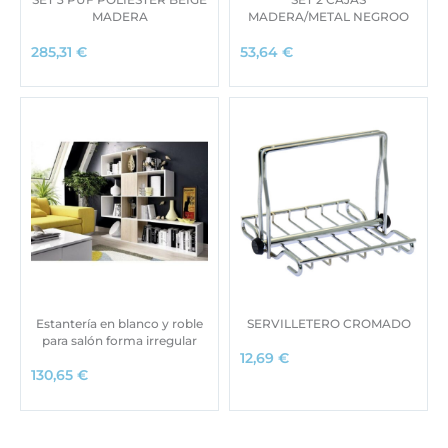
MADERA
MADERA/METAL NEGROO
285,31
€
53,64
€
Estantería en blanco y roble
SERVILLETERO CROMADO
para salón forma irregular
12,69
€
130,65
€