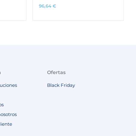
96,64
€
n
Ofertas
luciones
Black Friday
os
nosotros
liente