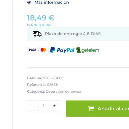
Más información
18,49
€
IVA INCLUIDO
Plazo de entrega:
4-8 DIAS
EAN:
8427701528688
Referencia:
52868
Categoría:
Decoracion Ceramica
JARRÓN
CERAMICA
-
+
Añadir al car
PLATEADOACTO
cantidad