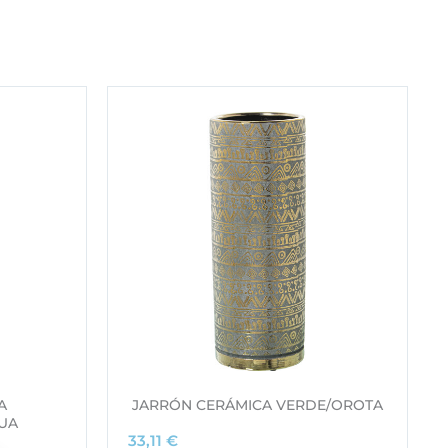
A
JARRÓN CERÁMICA VERDE/OROTA
UA
33,11
€