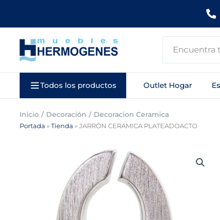
Ir
al
contenido
Search
...
Todos los productos
Outlet Hogar
E
Inicio
Decoración
Decoracion Ceramica
Portada
»
Tienda
»
JARRÓN CERAMICA PLATEADOACTO