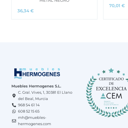
METAL NEGRO
70,01
€
36,34
€
Muebles Hermogenes S.L.
C. Gral. Vives, 1, 30381 El Llano
del Beal, Murcia
968 54 61 14
608 52 15 65
mh@muebles-
hermogenes.com