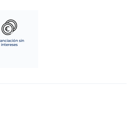
anciación sin
intereses