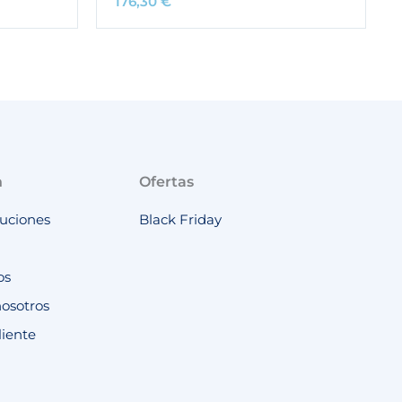
176,30
€
n
Ofertas
luciones
Black Friday
os
nosotros
liente