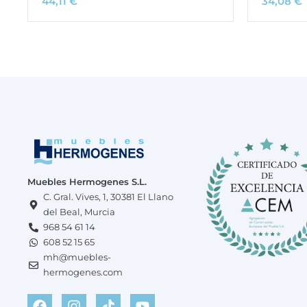
44,11
€
34,08
€
Muebles Hermogenes S.L.
C. Gral. Vives, 1, 30381 El Llano
del Beal, Murcia
968 54 61 14
608 52 15 65
mh@muebles-
hermogenes.com
F
W
I
T
Y
a
h
n
i
o