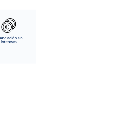
anciación sin
intereses