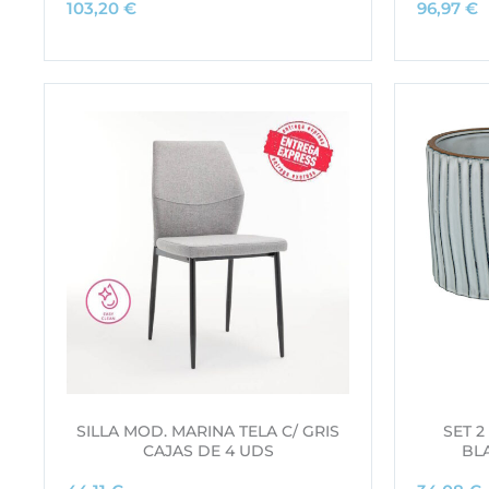
103,20
€
96,97
€
SILLA MOD. MARINA TELA C/ GRIS
SET 
CAJAS DE 4 UDS
BL