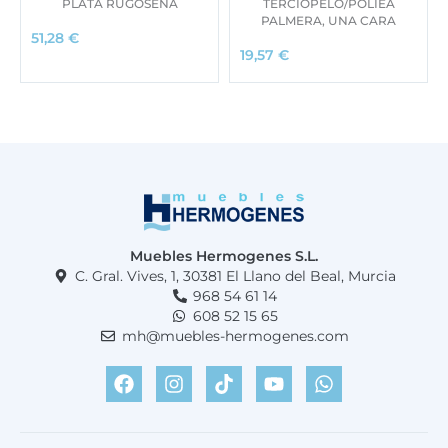
PLATA RUGOSENA
TERCIOPELO/POLIÉA
e
:
PALMERA, UNA CARA
51,28
€
r
3
19,57
€
a
9
:
9
4
,
6
0
7
0
,
0
€
0
.
€
Muebles Hermogenes S.L.
.
C. Gral. Vives, 1, 30381 El Llano del Beal, Murcia
968 54 61 14
608 52 15 65
mh@muebles-hermogenes.com
F
I
T
Y
W
a
n
i
o
h
c
s
k
u
a
e
t
t
t
t
b
a
o
u
s