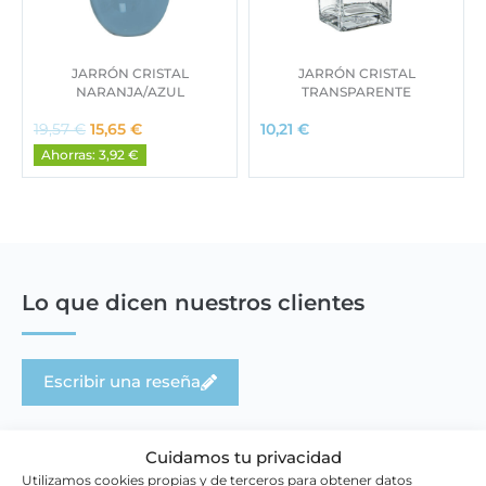
JARRÓN CRISTAL
JARRÓN CRISTAL
NARANJA/AZUL
TRANSPARENTE
E
E
19,57
€
15,65
€
10,21
€
l
l
Ahorras: 3,92 €
p
p
r
r
e
e
c
c
i
i
o
o
o
a
Lo que dicen nuestros clientes
r
c
i
t
g
u
Escribir una reseña
i
a
n
l
a
e
l
s
Cuidamos tu privacidad
e
:
Utilizamos cookies propias y de terceros para obtener datos