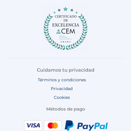
o
g
k
b
a
o
r
e
p
k
a
p
m
Cuidamos tu privacidad
Términos y condiciones
Privacidad
Cookies
Métodos de pago