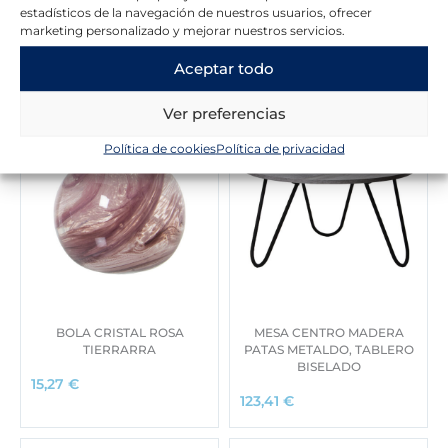
r
1
estadísticos de la navegación de nuestros usuarios, ofrecer
a
5
marketing personalizado y mejorar nuestros servicios.
:
,
Novedades en la tienda
1
6
Aceptar todo
9
5
,
Ver preferencias
5
€
7
.
Política de cookies
Política de privacidad
€
.
BOLA CRISTAL ROSA
MESA CENTRO MADERA
TIERRARRA
PATAS METALDO, TABLERO
BISELADO
15,27
€
123,41
€