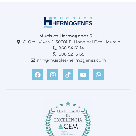
Muebles Hermogenes S.L.
C. Gral. Vives, 1, 30381 El Llano del Beal, Murcia
968 54 61 14
608 52 15 65
mh@muebles-hermogenes.com
F
I
T
Y
W
a
n
i
o
h
c
s
k
u
a
e
t
t
t
t
b
a
o
u
s
o
g
k
b
a
o
r
e
p
k
a
p
m