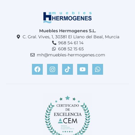
Muebles Hermogenes S.L.
C. Gral. Vives, 1, 30381 El Llano del Beal, Murcia
968 54 61 14
608 52 15 65
mh@muebles-hermogenes.com
F
I
T
Y
W
a
n
i
o
h
c
s
k
u
a
e
t
t
t
t
b
a
o
u
s
o
g
k
b
a
o
r
e
p
k
a
p
m