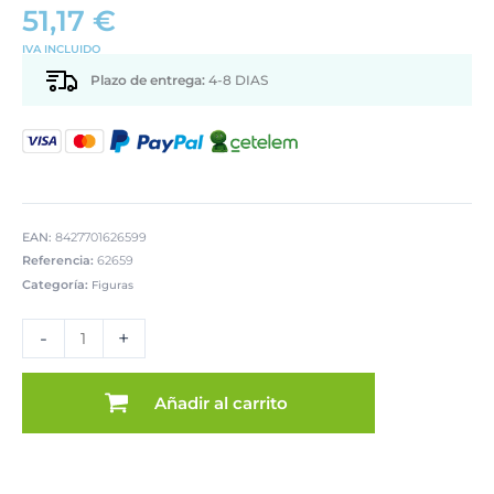
51,17
€
IVA INCLUIDO
Plazo de entrega:
4-8 DIAS
EAN:
8427701626599
Referencia:
62659
Categoría:
Figuras
FIGURA
MANZANA
-
+
CERÁMICA
29CM
BBLANCO
Añadir al carrito
MATE
cantidad