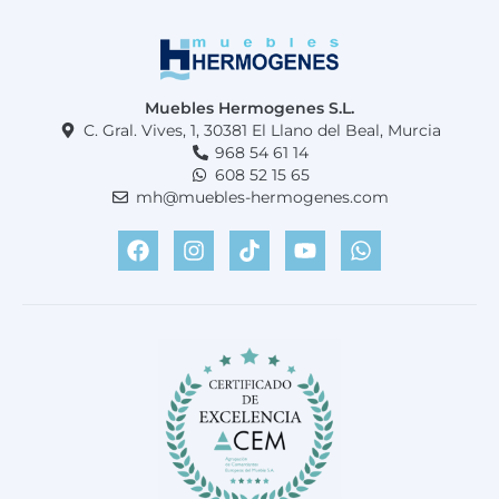
Muebles Hermogenes S.L.
C. Gral. Vives, 1, 30381 El Llano del Beal, Murcia
968 54 61 14
608 52 15 65
mh@muebles-hermogenes.com
F
I
T
Y
W
a
n
i
o
h
c
s
k
u
a
e
t
t
t
t
b
a
o
u
s
o
g
k
b
a
o
r
e
p
k
a
p
m