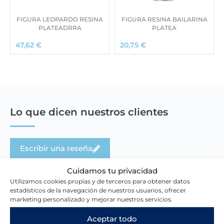
FIGURA LEOPARDO RESINA
FIGURA RESINA BAILARINA
PLATEADRRA
PLATEA
47,62
€
20,75
€
Lo que dicen nuestros clientes
Escribir una reseña
Cuidamos tu privacidad
Utilizamos cookies propias y de terceros para obtener datos
estadísticos de la navegación de nuestros usuarios, ofrecer
marketing personalizado y mejorar nuestros servicios.
Aceptar todo
Novedades en la tienda