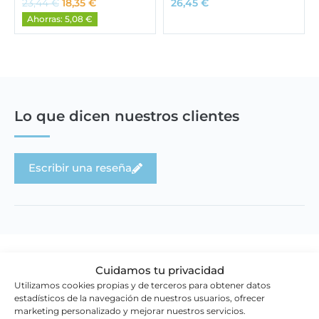
23,44
€
18,35
€
26,45
€
l
l
Ahorras: 5,08 €
p
p
r
r
e
e
c
c
i
i
o
o
o
a
Lo que dicen nuestros clientes
r
c
i
t
g
u
Escribir una reseña
i
a
n
l
a
e
l
s
e
:
r
1
a
8
Cuidamos tu privacidad
:
,
Novedades en la tienda
2
3
Utilizamos cookies propias y de terceros para obtener datos
3
5
estadísticos de la navegación de nuestros usuarios, ofrecer
marketing personalizado y mejorar nuestros servicios.
,