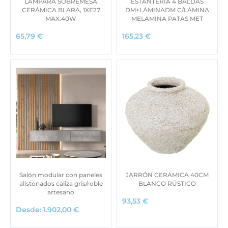
LÁMPARA SOBREMESA
ESTANTERIA 4 BALDAS
CERÁMICA BLARA, 1XE27
DM+LÁMINADM C/LÁMINA
MAX.40W
MELAMINA PATAS MET
65,79
€
165,23
€
Salón modular con paneles
JARRÓN CERÁMICA 40CM
alistonados caliza gris/roble
BLANCO RÚSTICO
artesano
93,53
€
Desde:
1.902,00
€