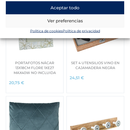
4
€
Aceptar todo
4
.
Ver preferencias
€
.
Política de cookies
Política de privacidad
PORTAFOTOS NÁCAR
SET 4 UTENSILIOS VINO EN
13X18CM FLORE 1XE27
CAJAMADERA NEGRA
MAX40W NO INCLUIDA
24,51
€
20,75
€