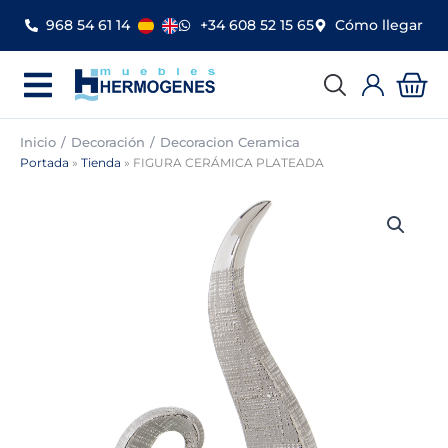
Ir
968 54 61 14
+34 608 52 15 65
Cómo llegar
al
contenido
Car
Inicio
Decoración
Decoracion Ceramica
Portada
»
Tienda
»
FIGURA CERÁMICA PLATEADA