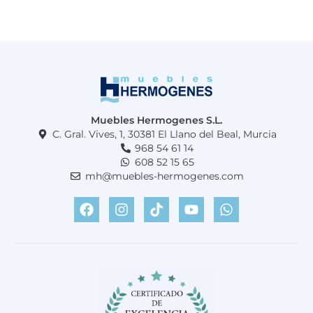
Muebles Hermogenes S.L.
C. Gral. Vives, 1, 30381 El Llano del Beal, Murcia
968 54 61 14
608 52 15 65
mh@muebles-hermogenes.com
F
I
T
Y
W
a
n
i
o
h
c
s
k
u
a
e
t
t
t
t
b
a
o
u
s
o
g
k
b
a
o
r
e
p
k
a
p
m