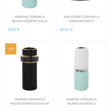
JARRÓN CERÁMICA
MACETERO CERÁMICA
BLANCO/VERDE AGUA
ORO/GRIS OSCO
21,82
€
23,44
€
-22%
JARRÓN CERÁMICA
JARRÓN CERÁMICA
NEGRO/DORADOO HOJA
BLANCO/VERDE A
E
E