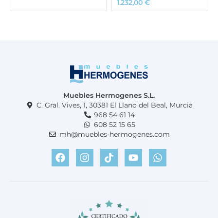
1.232,00
€
Muebles Hermogenes S.L.
C. Gral. Vives, 1, 30381 El Llano del Beal, Murcia
968 54 61 14
608 52 15 65
mh@muebles-hermogenes.com
F
I
T
Y
W
a
n
i
o
h
c
s
k
u
a
e
t
t
t
t
b
a
o
u
s
o
g
k
b
a
o
r
e
p
k
a
p