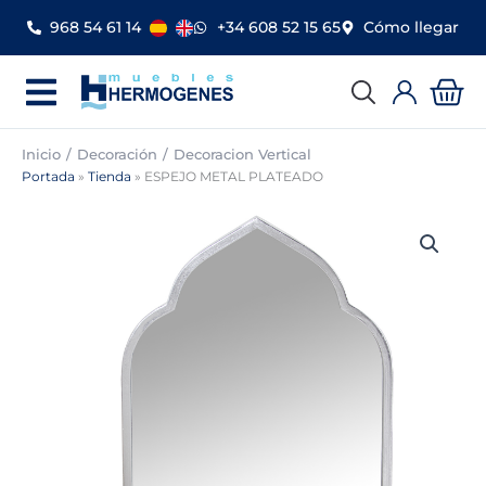
Ir
968 54 61 14
+34 608 52 15 65
Cómo llegar
al
contenido
Car
Inicio
Decoración
Decoracion Vertical
Portada
»
Tienda
»
ESPEJO METAL PLATEADO