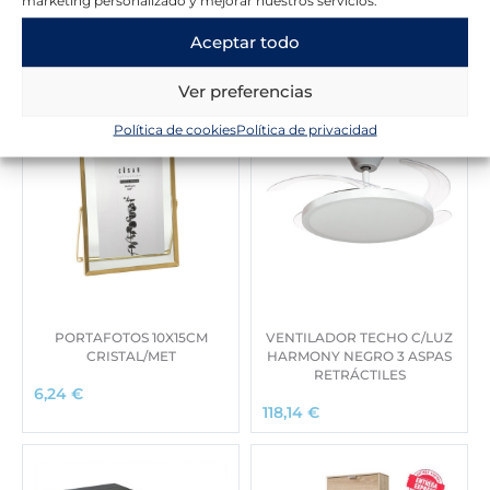
Novedades en la tienda
Aceptar todo
Ver preferencias
Política de cookies
Política de privacidad
PORTAFOTOS 10X15CM
VENTILADOR TECHO C/LUZ
CRISTAL/MET
HARMONY NEGRO 3 ASPAS
RETRÁCTILES
6,24
€
118,14
€