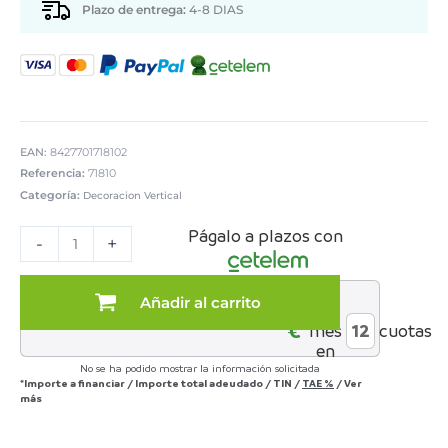
Plazo de entrega:
4-8 DIAS
EAN:
8427701718102
Referencia:
71810
Categoría:
Decoracion Vertical
ESPEJO
Págalo a plazos con
METAL
-
+
PLATEADO
cantidad
Añadir al carrito
al
€*
mes
cuotas
en
No se ha podido mostrar la información solicitada
*Importe a financiar
/
Importe total adeudado
/
TIN
/
TAE
%
/
Ver
más