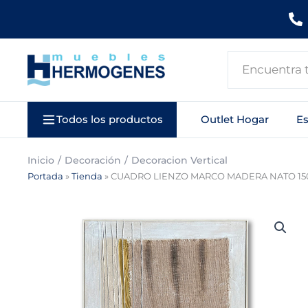
Ir
al
contenido
Search
...
Todos los productos
Outlet Hogar
E
Inicio
Decoración
Decoracion Vertical
Portada
»
Tienda
»
CUADRO LIENZO MARCO MADERA NATO 15