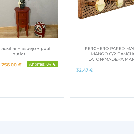
 auxiliar + espejo + pouff
PERCHERO PARED MA
outlet
MANGO C/2 GANCH
LATÓN/MADERA MA
E
E
€
256,00
€
Ahorras: 84 €
l
l
32,47
€
p
p
r
r
e
e
c
c
i
i
o
o
o
a
r
c
i
t