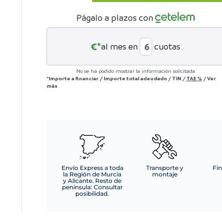
MADERA
NATO
Págalo a plazos con
150X100CM
MARCO
PS
€*
al mes en
cuotas
cantidad
No se ha podido mostrar la información solicitada
*Importe a financiar
/
Importe total adeudado
/
TIN
/
TAE
%
/
Ver
más
Envío Express a toda
Transporte y
Fin
la Región de Murcia
montaje
y Alicante. Resto de
península: Consultar
posibilidad.