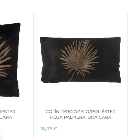
IÉSTER
COJÍN TERCIOPELO/POLIÉSTER
 CARA
HOJA PALMERA, UNA CARA
18,06
€