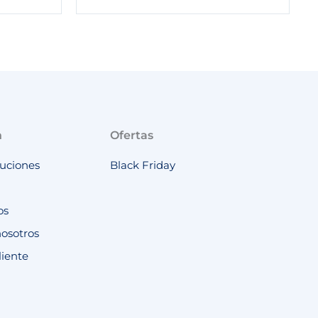
n
Ofertas
luciones
Black Friday
os
nosotros
liente