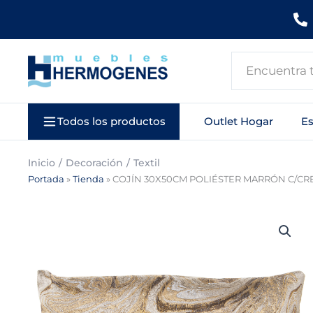
Ir
al
contenido
Search
...
Todos los productos
Outlet Hogar
E
Inicio
Decoración
Textil
Portada
»
Tienda
»
COJÍN 30X50CM POLIÉSTER MARRÓN C/C