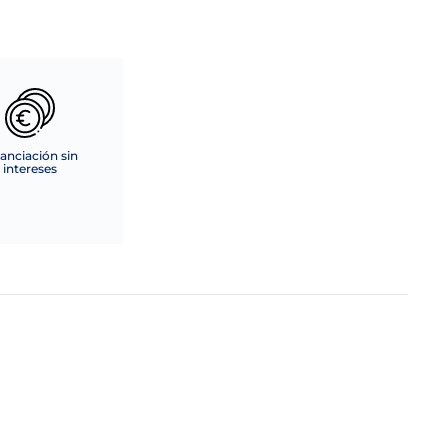
anciación sin
intereses