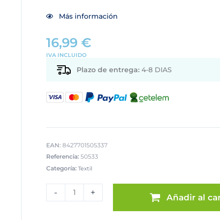
Más información
16,99
€
IVA INCLUIDO
Plazo de entrega:
4-8 DIAS
EAN:
8427701505337
Referencia:
50533
Categoría:
Textil
COJÍN
30X50CM
-
+
Añadir al car
POLIÉSTER
MARRÓN