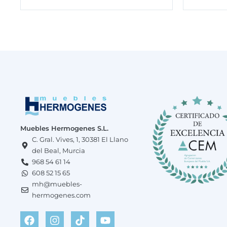
Muebles Hermogenes S.L.
C. Gral. Vives, 1, 30381 El Llano
del Beal, Murcia
968 54 61 14
608 52 15 65
mh@muebles-
hermogenes.com
F
W
I
T
Y
a
h
n
i
o