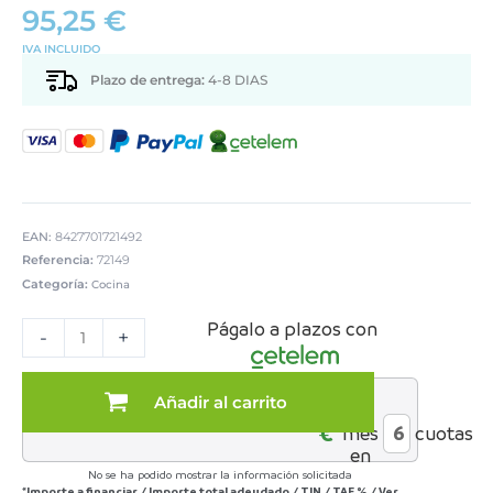
95,25
€
IVA INCLUIDO
Plazo de entrega:
4-8 DIAS
EAN:
8427701721492
Referencia:
72149
Categoría:
Cocina
CAMARERA
Págalo a plazos con
METAL
-
+
BLANCOIRREGULAR
SIN
MARCO
Añadir al carrito
al
cantidad
€*
mes
cuotas
en
No se ha podido mostrar la información solicitada
*Importe a financiar
/
Importe total adeudado
/
TIN
/
TAE
%
/
Ver