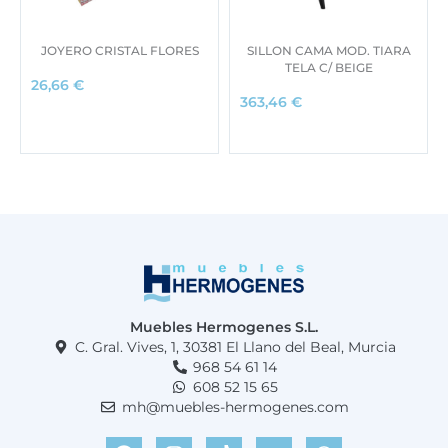
JOYERO CRISTAL FLORES
SILLON CAMA MOD. TIARA
TELA C/ BEIGE
26,66
€
363,46
€
Muebles Hermogenes S.L.
C. Gral. Vives, 1, 30381 El Llano del Beal, Murcia
968 54 61 14
608 52 15 65
mh@muebles-hermogenes.com
F
I
T
Y
W