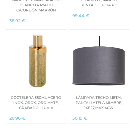
BLANCO RAYADO
PINTADO HOJA PL
C/CORDÓN MARRÓN
99,44
€
38,92
€
COCTELERA 550ML ACERO
LÁMPARA TECHO METAL
INOX. OROX. ORO MATE,
PANTALLATELA MIMBRE,
GRABADO LLUVIA
1XE27,MAX.40W
20,96
€
50,19
€