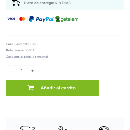
Plazo de entrega:
4-8 DIAS
EAN:
8427701251036
Referencia:
25103
Categoría:
Regalo Personal
CAJA
MADERA
-
+
DECORADA
FLORES
CO
Añadir al carrito
cantidad