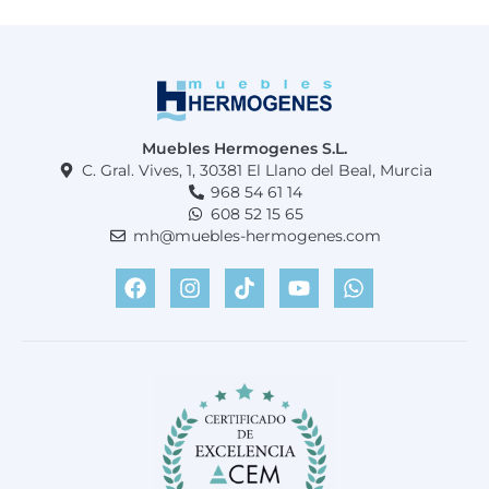
Muebles Hermogenes S.L.
C. Gral. Vives, 1, 30381 El Llano del Beal, Murcia
968 54 61 14
608 52 15 65
mh@muebles-hermogenes.com
F
I
T
Y
W
a
n
i
o
h
c
s
k
u
a
e
t
t
t
t
b
a
o
u
s
o
g
k
b
a
o
r
e
p
k
a
p
m