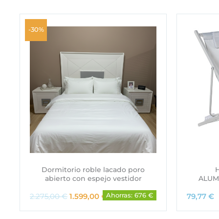
-30%
Dormitorio roble lacado poro
abierto con espejo vestidor
ALUM
E
E
2.275,00
€
1.599,00
€
Ahorras: 676 €
79,77
€
l
l
p
p