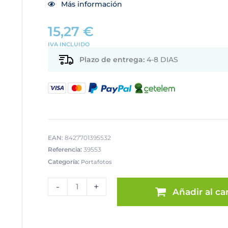
Más información
15,27
€
IVA INCLUIDO
Plazo de entrega:
4-8 DIAS
EAN:
8427701395532
Referencia:
39553
Categoría:
Portafotos
BANDEJA
RESINA
-
+
Añadir al car
BLANCA
cantidad