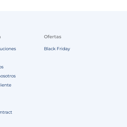
n
Ofertas
luciones
Black Friday
os
nosotros
liente
ntract