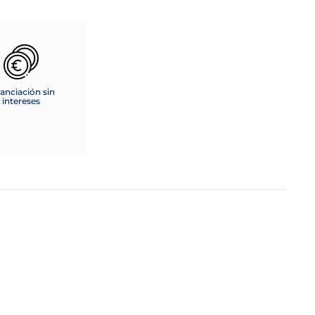
anciación sin
intereses