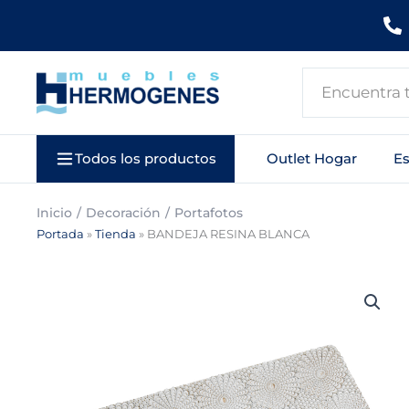
Ir
al
contenido
Search
...
Todos los productos
Outlet Hogar
E
Inicio
Decoración
Portafotos
Portada
»
Tienda
»
BANDEJA RESINA BLANCA