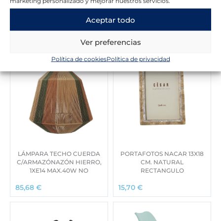
marketing personalizado y mejorar nuestros servicios.
Novedades en la tienda
Aceptar todo
Ver preferencias
Política de cookies
Política de privacidad
LÁMPARA TECHO CUERDA
PORTAFOTOS NACAR 13X18
C/ARMAZÓNAZÓN HIERRO,
CM. NATURAL
1XE14 MAX.40W NO
RECTANGULO
85,68
€
15,70
€