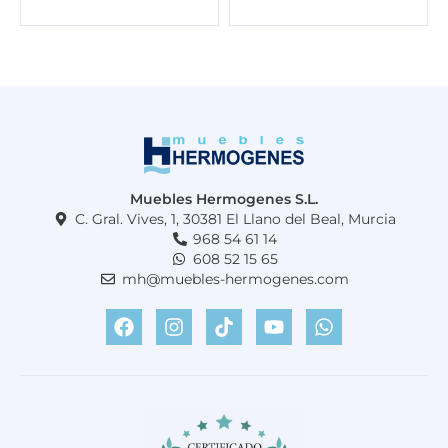
Muebles Hermogenes S.L.
C. Gral. Vives, 1, 30381 El Llano del Beal, Murcia
968 54 61 14
608 52 15 65
mh@muebles-hermogenes.com
F
I
T
Y
W
a
n
i
o
h
c
s
k
u
a
e
t
t
t
t
b
a
o
u
s
o
g
k
b
a
o
r
e
p
k
a
p