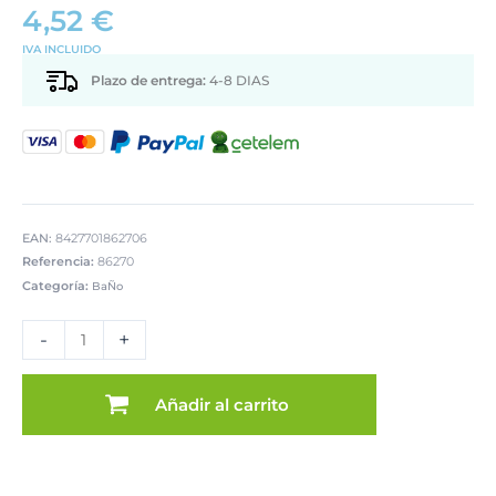
4,52
€
IVA INCLUIDO
Plazo de entrega:
4-8 DIAS
EAN:
8427701862706
Referencia:
86270
Categoría:
BaÑo
VASO
CEPILLOS
-
+
DE
DIENTES
BAÑOACRILICO
Añadir al carrito
BEIGE
cantidad