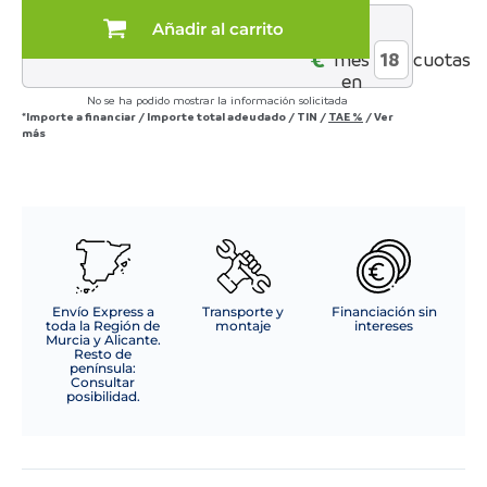
Legend
Añadir al carrito
al
con
€*
mes
cuotas
acabados
en
en
No se ha podido mostrar la información solicitada
color
*Importe a financiar
/
Importe total adeudado
/
TIN
/
TAE
%
/
Ver
basalto
más
lacado
cantidad
Envío Express a
Transporte y
Financiación sin
toda la Región de
montaje
intereses
Murcia y Alicante.
Resto de
península:
Consultar
posibilidad.