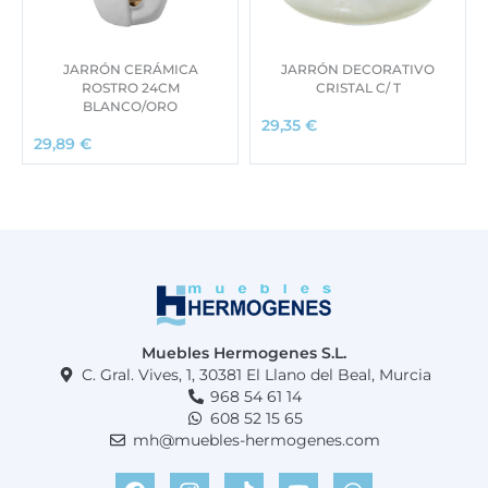
JARRÓN CERÁMICA
JARRÓN DECORATIVO
ROSTRO 24CM
CRISTAL C/ T
BLANCO/ORO
29,35
€
29,89
€
Muebles Hermogenes S.L.
C. Gral. Vives, 1, 30381 El Llano del Beal, Murcia
968 54 61 14
608 52 15 65
mh@muebles-hermogenes.com
F
I
T
Y
W
a
n
i
o
h