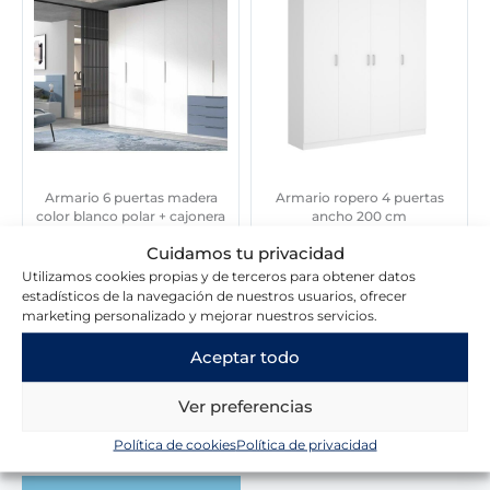
Armario 6 puertas madera
Armario ropero 4 puertas
color blanco polar + cajonera
ancho 200 cm
azul cobalto
Cuidamos tu privacidad
588,18
€
2.681,00
€
Utilizamos cookies propias y de terceros para obtener datos
estadísticos de la navegación de nuestros usuarios, ofrecer
marketing personalizado y mejorar nuestros servicios.
Aceptar todo
Ver preferencias
Lo que dicen nuestros clientes
Política de cookies
Política de privacidad