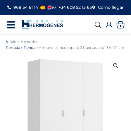
Ir
968 54 61 14
+34 608 52 15 65
Cómo llegar
al
contenido
Car
Inicio
Armarios
Portada
»
Tienda
»
Armario blanco ropero 3 Puertas alto 184×121 cm