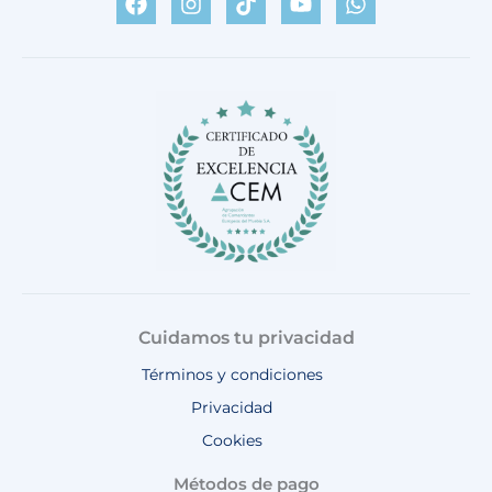
c
s
k
u
a
e
t
t
t
t
b
a
o
u
s
o
g
k
b
a
o
r
e
p
k
a
p
m
Cuidamos tu privacidad
Términos y condiciones
Privacidad
Cookies
Métodos de pago