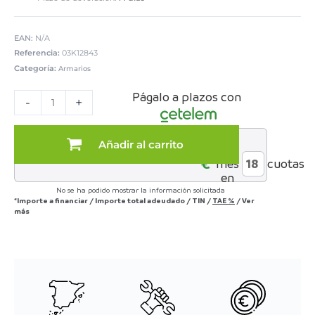
EAN:
N/A
Referencia:
03K12843
Categoría:
Armarios
Armario
Págalo a plazos con
blanco
-
+
ropero
3
Puertas
Añadir al carrito
al
alto
€*
mes
cuotas
184x121
en
cm
No se ha podido mostrar la información solicitada
cantidad
*Importe a financiar
/
Importe total adeudado
/
TIN
/
TAE
%
/
Ver
más