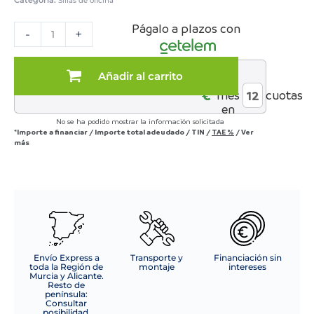
Categoría:
Sillas de oficina
SILLA
Págalo a plazos con
OFICINA
-
+
MOD.
ODIN
TELA
Añadir al carrito
al
C/
€*
mes
cuotas
GRIS
en
CLARO
No se ha podido mostrar la información solicitada
-
*Importe a financiar
/
Importe total adeudado
/
TIN
/
TAE
%
/
Ver
ESTRUCTURA
más
NEGRA
cantidad
Envío Express a
Transporte y
Financiación sin
toda la Región de
montaje
intereses
Murcia y Alicante.
Resto de
península:
Consultar
posibilidad.