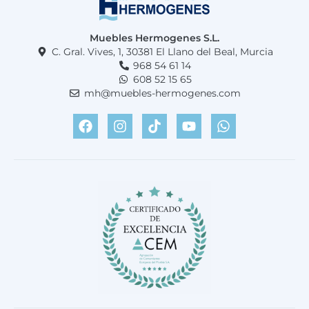
Muebles Hermogenes S.L.
C. Gral. Vives, 1, 30381 El Llano del Beal, Murcia
968 54 61 14
608 52 15 65
mh@muebles-hermogenes.com
F
I
T
Y
W
a
n
i
o
h
c
s
k
u
a
e
t
t
t
t
b
a
o
u
s
o
g
k
b
a
o
r
e
p
k
a
p
m