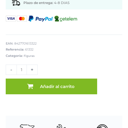
Plazo de entrega:
4-8 DIAS
EAN:
8427701613322
Referencia:
61332
Categoría:
Figuras
APLIQUE
PARED
-
+
MEDUSA
HIERRO
cantidad
Añadir al carrito