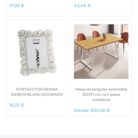
17,95
€
42,46
€
PORTAFOTOS RESINA
Mesa rectangular extensible
13X18CM BLANCO/DORADO
120/171 cm con patas
metálicas
15,37
€
Desde:
504,00
€