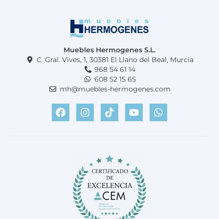
Muebles Hermogenes S.L.
C. Gral. Vives, 1, 30381 El Llano del Beal, Murcia
968 54 61 14
608 52 15 65
mh@muebles-hermogenes.com
F
I
T
Y
W
a
n
i
o
h
c
s
k
u
a
e
t
t
t
t
b
a
o
u
s
o
g
k
b
a
o
r
e
p
k
a
p
m